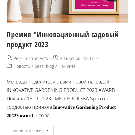
Премия "Инновационный садовый
продукт 2023
Pessl Instruments
20 ноября 2023 г.
Новости
/
pessl-blog
/
Нажмите
Мы рады поделиться с вами новой наградой!
INNOVATIVE GARDENING PRODUCT 2023 AWARD
Польша, 15.11.2023 - METOS POLSKA Sp. o.o. с
гордостью приняла 𝐈𝐧𝐧𝐨𝐯𝐚𝐭𝐢𝐯𝐞 𝐆𝐚𝐫𝐝𝐞𝐧𝐢𝐧𝐠 𝐏𝐫𝐨𝐝𝐮𝐜𝐭
𝟐𝟎𝟐𝟐𝟑 𝐚𝐰𝐚𝐫𝐝. Что за
Continue Reading