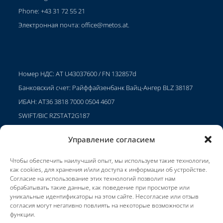
Phone: +43 31 72 55 21
Электронная почта:
office@metos.at
.
Номер НДС: AT U43037600 / FN 132857d
Банковский счет: Райффайзенбанк Вайц-Ангер BLZ 38187
ИБАН: AT36 3818 7000 0504 4607
SWIFT/BIC RZSTAT2G187
Управление согласием
Чтобы обеспечить наилучший опыт, мы используем такие технологии,
Проекты
как cookies, для хранения и/или доступа к информации об устройстве.
Карьера
Согласие на использование этих технологий позволит нам
обрабатывать такие данные, как поведение при просмотре или
Условия использования
уникальные идентификаторы на этом сайте. Несогласие или отзыв
согласия могут негативно повлиять на некоторые возможности и
Impressum
функции.