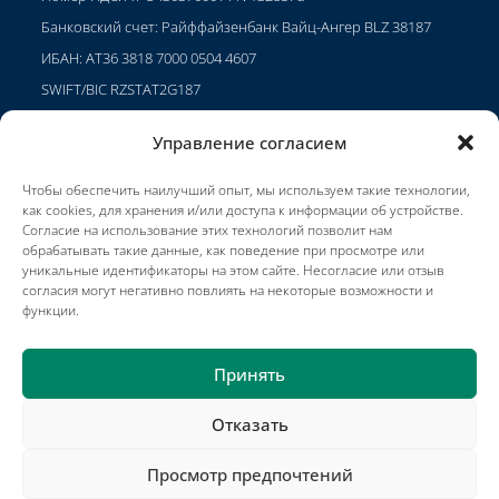
Банковский счет: Райффайзенбанк Вайц-Ангер BLZ 38187
ИБАН: AT36 3818 7000 0504 4607
SWIFT/BIC RZSTAT2G187
Управление согласием
Чтобы обеспечить наилучший опыт, мы используем такие технологии,
Проекты
как cookies, для хранения и/или доступа к информации об устройстве.
Карьера
Согласие на использование этих технологий позволит нам
обрабатывать такие данные, как поведение при просмотре или
Условия использования
уникальные идентификаторы на этом сайте. Несогласие или отзыв
согласия могут негативно повлиять на некоторые возможности и
Impressum
функции.
Принять
Отказать
Проекты
Связаться с
Публикации
Положения и условия
Impressum
Партнеры компании Jadeberg
Просмотр предпочтений
Copyright © 2025 METOS® by Pessl Instruments