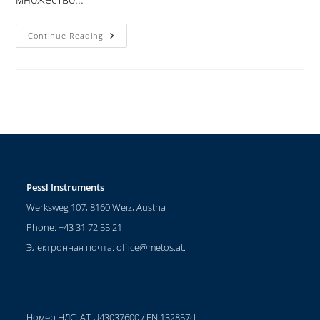
Continue Reading
Pessl Instruments
Werksweg 107, 8160 Weiz, Austria
Phone: +43 31 72 55 21
Электронная почта:
office@metos.at
.
Номер НДС: AT U43037600 / FN 132857d