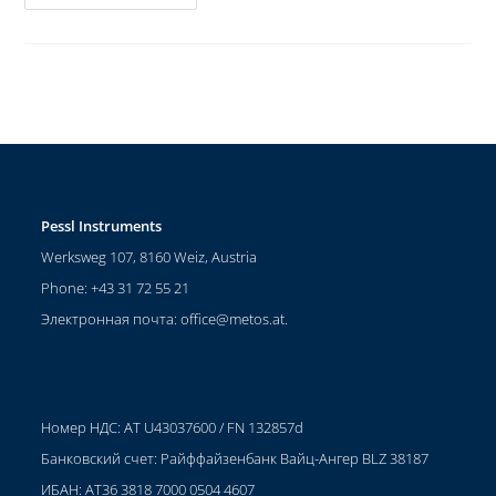
Pessl Instruments
Werksweg 107, 8160 Weiz, Austria
Phone: +43 31 72 55 21
Электронная почта:
office@metos.at
.
Номер НДС: AT U43037600 / FN 132857d
Банковский счет: Райффайзенбанк Вайц-Ангер BLZ 38187
ИБАН: AT36 3818 7000 0504 4607