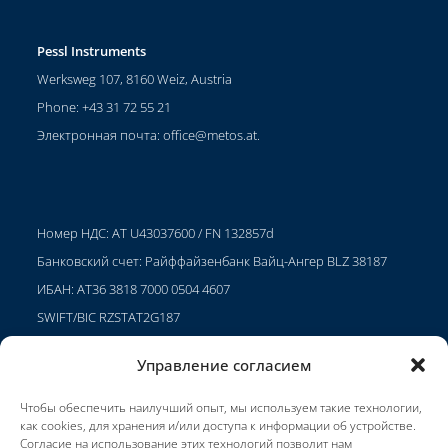
Pessl Instruments
Werksweg 107, 8160 Weiz, Austria
Phone: +43 31 72 55 21
Электронная почта:
office@metos.at
.
Номер НДС: AT U43037600 / FN 132857d
Банковский счет: Райффайзенбанк Вайц-Ангер BLZ 38187
ИБАН: AT36 3818 7000 0504 4607
SWIFT/BIC RZSTAT2G187
Управление согласием
Чтобы обеспечить наилучший опыт, мы используем такие технологии,
Проекты
как cookies, для хранения и/или доступа к информации об устройстве.
Карьера
Согласие на использование этих технологий позволит нам