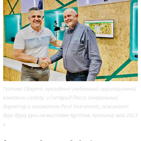
Густаво Оберто, президент глобальной ирригационной
компании Lindsay, и Готфрид Пессл, генеральный
директор и основатель Pessl Instruments, пожимают
друг другу руки на выставке Agrishow, Бразилия, май 2023
г.