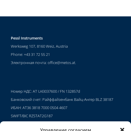
Pessl Instruments
Werksweg 107, 8160 Weiz, Austria
Phone: +43 31 72 55 21
Электронная почта:
office@metos.at
.
Номер НДС: AT U43037600 / FN 132857d
Банковский счет: Райффайзенбанк Вайц-Ангер BLZ 38187
ИБАН: AT36 3818 7000 0504 4607
SWIFT/BIC RZSTAT2G187
Управление согласием