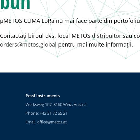
bun
μMETOS CLIMA LoRa nu mai face parte din portofoli
Contactați biroul dvs. local METOS
distribuitor
sau co
orders@metos.global
pentru mai multe informații.
Pessl Instruments
Werksweg 107, 8160 Weiz, Austria
Phone: +43 31 72 55 21
Email:
office@metos.at