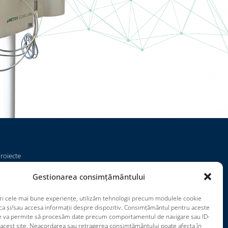
roiecte
ariere
Gestionarea consimțământului
ermeni de utilizare
ri cele mai bune experiențe, utilizăm tehnologii precum modulele cookie
mpressum
ca și/sau accesa informații despre dispozitiv. Consimțământul pentru aceste
ne va permite să procesăm date precum comportamentul de navigare sau ID-
 acest site. Neacordarea sau retragerea consimțământului poate afecta în