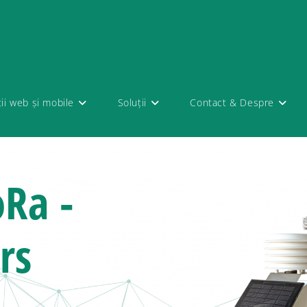
ții web și mobile
Soluții
Contact & Despre
Ra -
rs