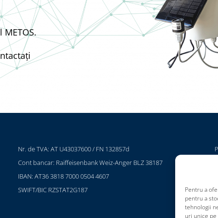
ul METOS.
ntactați
Nr. de TVA: AT U43037600 / FN 132857d
P
Cont bancar: Raiffeisenbank Weiz-Anger BLZ 38187
C
IBAN: AT36 3818 7000 0504 4607
T
SWIFT/BIC RZSTAT2G187
Pentru a ofe
I
pentru a sto
tehnologii 
uri unice pe