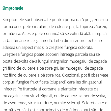
Simptomele
Simptomele sunt observate pentru prima dată pe gazon sub
forma unor pete circulare, de culoare pai, la topirea zăpezii,
primăvara. Aceste pete continuă să se extindă atâta timp cât
iarba rămâne rece și umedă. Iarba din interiorul petei are
adesea un aspect mat și o creștere fungică colorată.
Creșterea fungică poate acoperi întreaga parcelă sau se
poate dezvolta de-a lungul marginilor, mucegaiul de zăpadă
gri fiind de culoare albă spre gri, iar mucegaiul de zăpadă
roz fiind de culoare albă spre roz. Ocazional, pot fi observate
corpuri fungice fructificate (ciuperci) care ies din gazonul
infectat. Pe frunzele și coroanele plantelor infectate de
mucegaiul cenușiu al zăpezii, nu de cel roz, se pot dezvolta,
de asemenea, structuri dure, numite scleroți. Sclerotia are o
formă sferică și este aproximativ de mărimea unui vârf de