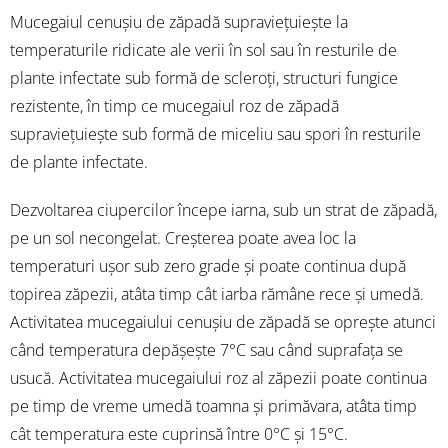
Mucegaiul cenușiu de zăpadă supraviețuiește la
temperaturile ridicate ale verii în sol sau în resturile de
plante infectate sub formă de scleroți, structuri fungice
rezistente, în timp ce mucegaiul roz de zăpadă
supraviețuiește sub formă de miceliu sau spori în resturile
de plante infectate.
Dezvoltarea ciupercilor începe iarna, sub un strat de zăpadă,
pe un sol necongelat. Creșterea poate avea loc la
temperaturi ușor sub zero grade și poate continua după
topirea zăpezii, atâta timp cât iarba rămâne rece și umedă.
Activitatea mucegaiului cenușiu de zăpadă se oprește atunci
când temperatura depășește 7°C sau când suprafața se
usucă. Activitatea mucegaiului roz al zăpezii poate continua
pe timp de vreme umedă toamna și primăvara, atâta timp
cât temperatura este cuprinsă între 0°C și 15°C.