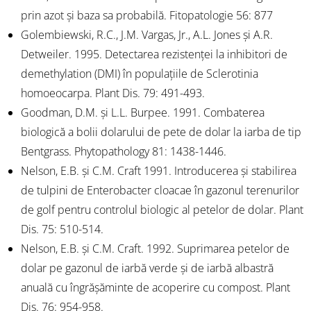
prin azot și baza sa probabilă. Fitopatologie 56: 877
Golembiewski, R.C., J.M. Vargas, Jr., A.L. Jones și A.R.
Detweiler. 1995. Detectarea rezistenței la inhibitori de
demethylation (DMI) în populațiile de Sclerotinia
homoeocarpa. Plant Dis. 79: 491-493.
Goodman, D.M. și L.L. Burpee. 1991. Combaterea
biologică a bolii dolarului de pete de dolar la iarba de tip
Bentgrass. Phytopathology 81: 1438-1446.
Nelson, E.B. și C.M. Craft 1991. Introducerea și stabilirea
de tulpini de Enterobacter cloacae în gazonul terenurilor
de golf pentru controlul biologic al petelor de dolar. Plant
Dis. 75: 510-514.
Nelson, E.B. și C.M. Craft. 1992. Suprimarea petelor de
dolar pe gazonul de iarbă verde și de iarbă albastră
anuală cu îngrășăminte de acoperire cu compost. Plant
Dis. 76: 954-958.