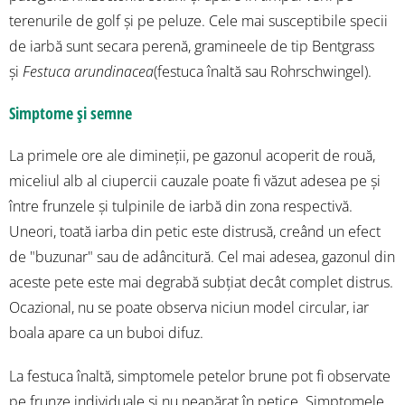
terenurile de golf și pe peluze. Cele mai susceptibile specii
de iarbă sunt secara perenă, gramineele de tip Bentgrass
și
Festuca arundinacea
(festuca înaltă sau Rohrschwingel).
Simptome și semne
La primele ore ale dimineții, pe gazonul acoperit de rouă,
miceliul alb al ciupercii cauzale poate fi văzut adesea pe și
între frunzele și tulpinile de iarbă din zona respectivă.
Uneori, toată iarba din petic este distrusă, creând un efect
de "buzunar" sau de adâncitură. Cel mai adesea, gazonul din
aceste pete este mai degrabă subțiat decât complet distrus.
Ocazional, nu se poate observa niciun model circular, iar
boala apare ca un buboi difuz.
La festuca înaltă, simptomele petelor brune pot fi observate
pe frunze individuale și nu neapărat în petice. Simptomele