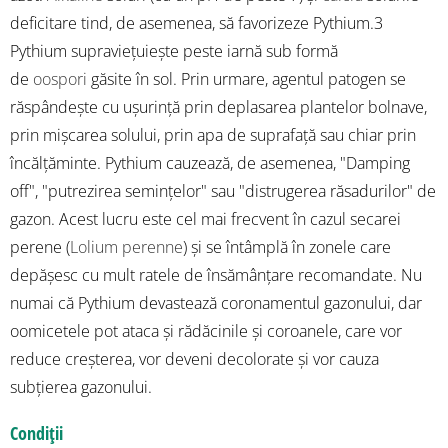
deficitare tind, de asemenea, să favorizeze Pythium.3
Pythium supraviețuiește peste iarnă sub formă
de
oospori
găsite în sol. Prin urmare, agentul patogen se
răspândește cu ușurință prin deplasarea plantelor bolnave,
prin mișcarea solului, prin apa de suprafață sau chiar prin
încălțăminte. Pythium cauzează, de asemenea, "Damping
off", "putrezirea semințelor" sau "distrugerea răsadurilor" de
gazon. Acest lucru este cel mai frecvent în cazul secarei
perene (
Lolium perenne
) și se întâmplă în zonele care
depășesc cu mult ratele de însămânțare recomandate. Nu
numai că Pythium devastează coronamentul gazonului, dar
oomicetele pot ataca și rădăcinile și coroanele, care vor
reduce creșterea, vor deveni decolorate și vor cauza
subțierea gazonului.
Condiții