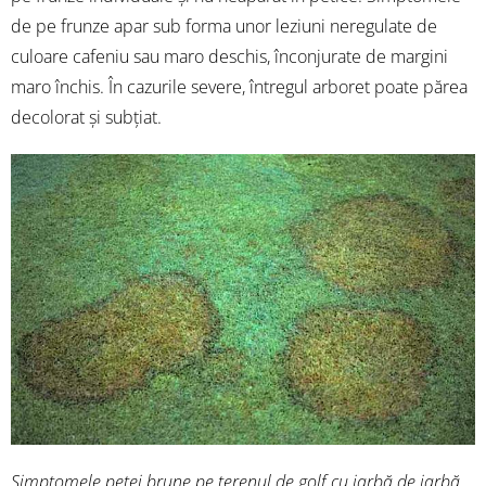
de pe frunze apar sub forma unor leziuni neregulate de
culoare cafeniu sau maro deschis, înconjurate de margini
maro închis. În cazurile severe, întregul arboret poate părea
decolorat și subțiat.
Simptomele petei brune pe terenul de golf cu iarbă de iarbă