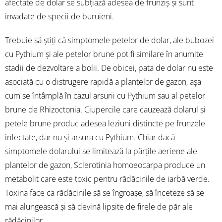
afectate de dolar se subțiază adesea de frunziș și sunt
invadate de specii de buruieni.
Trebuie să știți că simptomele petelor de dolar, ale bubozei
cu Pythium și ale petelor brune pot fi similare în anumite
stadii de dezvoltare a bolii. De obicei, pata de dolar nu este
asociată cu o distrugere rapidă a plantelor de gazon, așa
cum se întâmplă în cazul arsurii cu Pythium sau al petelor
brune de Rhizoctonia. Ciupercile care cauzează dolarul și
petele brune produc adesea leziuni distincte pe frunzele
infectate, dar nu și arsura cu Pythium. Chiar dacă
simptomele dolarului se limitează la părțile aeriene ale
plantelor de gazon, Sclerotinia homoeocarpa produce un
metabolit care este toxic pentru rădăcinile de iarbă verde.
Toxina face ca rădăcinile să se îngroașe, să înceteze să se
mai alungească și să devină lipsite de firele de păr ale
rădăcinilor.