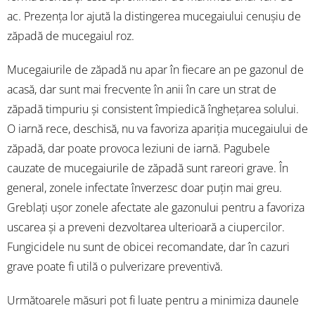
ac. Prezența lor ajută la distingerea mucegaiului cenușiu de
zăpadă de mucegaiul roz.
Mucegaiurile de zăpadă nu apar în fiecare an pe gazonul de
acasă, dar sunt mai frecvente în anii în care un strat de
zăpadă timpuriu și consistent împiedică înghețarea solului.
O iarnă rece, deschisă, nu va favoriza apariția mucegaiului de
zăpadă, dar poate provoca leziuni de iarnă. Pagubele
cauzate de mucegaiurile de zăpadă sunt rareori grave. În
general, zonele infectate înverzesc doar puțin mai greu.
Greblați ușor zonele afectate ale gazonului pentru a favoriza
uscarea și a preveni dezvoltarea ulterioară a ciupercilor.
Fungicidele nu sunt de obicei recomandate, dar în cazuri
grave poate fi utilă o pulverizare preventivă.
Următoarele măsuri pot fi luate pentru a minimiza daunele