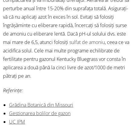
perturbe anual între 15-20% din suprafața totală. Asigurați-
vă că nu aplicați azot în exces în sol. Evitați să folosiți
îngrășăminte cu eliberare rapidă, încercați să folosiți surse
de amoniu cu eliberare lentă. Dacă pH-ul solului dvs. este
mai mare de 6,5, atunci folosiți
sulfat de amoniu
, ceea ce va
acidifica solul. Cele mai multe programe echilibrate de
fertilitate pentru gazonul Kentucky Bluegrass vor consta în
aplicarea a două până la cinci livre de azot/1000 de metri
pătrați pe an.
Referințe:
Grădina Botanică din Missouri
Gestionarea bolilor de gazon
UC IPM