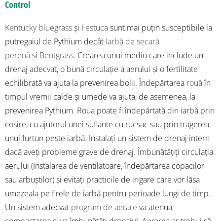
Control
Kentucky bluegrass
și
Festuca
sunt mai puțin susceptibile la
putregaiul de Pythium decât
Iarbă de secară
perenă
și
Bentgrass
. Crearea unui mediu care include un
drenaj adecvat, o bună circulație a aerului și o fertilitate
echilibrată va ajuta la prevenirea bolii. Îndepărtarea
rouă
în
timpul vremii calde și umede va ajuta, de asemenea, la
prevenirea Pythium. Roua poate fi îndepărtată din iarbă prin
cosire, cu ajutorul unei suflante cu rucsac sau prin tragerea
unui furtun peste iarbă. Instalați un sistem de drenaj intern
dacă aveți probleme grave de drenaj. Îmbunătățiți circulația
aerului (Instalarea de ventilatoare, îndepărtarea copacilor
sau arbuștilor) și evitați practicile de irigare care vor lăsa
umezeala pe firele de iarbă pentru perioade lungi de timp.
Un sistem adecvat
program de aerare
va atenua
compactarea și va îmbunătăți drenajul. Aerarea ar trebui să