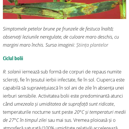
Simptomele petelor brune pe frunzele de festuca înaltă;
observați leziunile neregulate, de culoare maro deschis, cu
margini maro închis. Sursa imaginii:
Știința plantelor
Ciclul bolii
R. solanii
iernează sub formă de corpuri de repaus numite
scleroți, fie în țesutul ierbii infectate, fie în sol. Ciuperca este
capabilă să supraviețuiască în sol ani de zile în absența unei
ierburi sensibile. Activitatea bolii este predominantă atunci
când
umezeala și umiditatea de suprafață sunt ridicate
,
temperaturile nocturne sunt peste
20°C și temperaturi medii
de 27°C în timpul zilei
sau mai sus. Vremea ploioasă și o
atmosferă saturată (100% umiditate relativă) accelerează