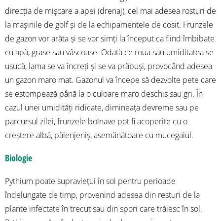
direcția de mișcare a apei (drenaj), cel mai adesea rosturi de
la mașinile de golf și de la echipamentele de cosit. Frunzele
de gazon vor arăta și se vor simți la început ca fiind îmbibate
cu apă, grase sau vâscoase. Odată ce roua sau umiditatea se
usucă, lama se va încreți și se va prăbuși, provocând adesea
un gazon maro mat. Gazonul va începe să dezvolte pete care
se estompează până la o culoare maro deschis sau gri. În
cazul unei umidități ridicate, dimineața devreme sau pe
parcursul zilei, frunzele bolnave pot fi acoperite cu o
creștere albă, păienjeniș, asemănătoare cu mucegaiul.
Biologie
Pythium poate supraviețui în sol pentru perioade
îndelungate de timp, provenind adesea din resturi de la
plante infectate în trecut sau din spori care trăiesc în sol.