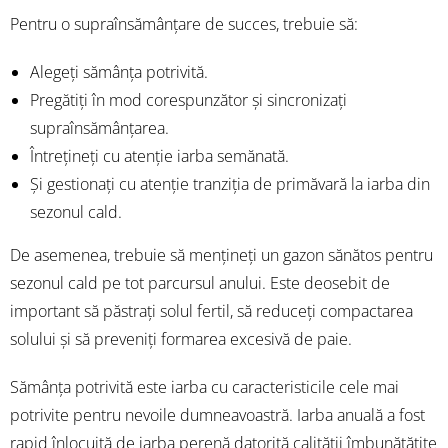
Pentru o supraînsămânțare de succes, trebuie să:
Alegeți sămânța potrivită.
Pregătiți în mod corespunzător și sincronizați
supraînsămânțarea.
Întrețineți cu atenție iarba semănată.
Și gestionați cu atenție tranziția de primăvară la iarba din
sezonul cald.
De asemenea, trebuie să mențineți un gazon sănătos pentru
sezonul cald pe tot parcursul anului. Este deosebit de
important să păstrați solul fertil, să reduceți compactarea
solului și să preveniți formarea excesivă de paie.
Sămânța potrivită este iarba cu caracteristicile cele mai
potrivite pentru nevoile dumneavoastră. Iarba anuală a fost
rapid înlocuită de iarba perenă datorită calității îmbunătățite