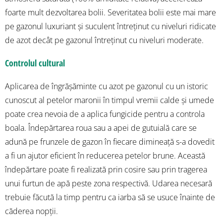
foarte mult dezvoltarea bolii. Severitatea bolii este mai mare
pe gazonul luxuriant și suculent întreținut cu niveluri ridicate
de azot decât pe gazonul întreținut cu niveluri moderate.
Controlul cultural
Aplicarea de îngrășăminte cu azot pe gazonul cu un istoric
cunoscut al petelor maronii în timpul vremii calde și umede
poate crea nevoia de a aplica fungicide pentru a controla
boala. Îndepărtarea roua sau a apei de gutuială care se
adună pe frunzele de gazon în fiecare dimineață s-a dovedit
a fi un ajutor eficient în reducerea petelor brune. Această
îndepărtare poate fi realizată prin cosire sau prin tragerea
unui furtun de apă peste zona respectivă. Udarea necesară
trebuie făcută la timp pentru ca iarba să se usuce înainte de
căderea nopții.