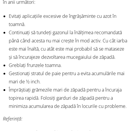
în anii următori:
Evitați aplicațiile excesive de îngrășăminte cu azot în
toamnă.
Continuați să tundeți gazonul la înălțimea recomandată
până când acesta nu mai crește în mod activ. Cu cât iarba
este mai înaltă, cu atât este mai probabil să se mataseze
și să încurajeze dezvoltarea mucegaiului de zăpadă.
Greblați frunzele toamna.
Gestionați stratul de paie pentru a evita acumulările mai
mari de ½ inch.
Împrăștiați grămezile mari de zăpadă pentru a încuraja
topirea rapidă. Folosiți garduri de zăpadă pentru a
minimiza acumularea de zăpadă în locurile cu probleme.
Referință: