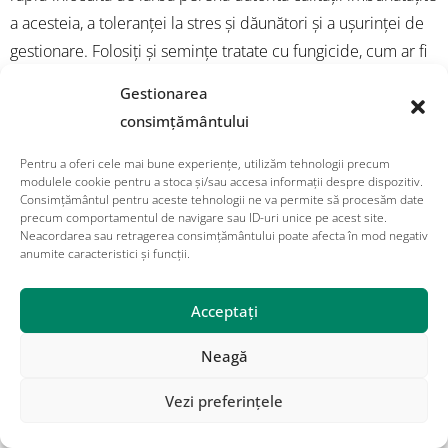
a acesteia, a toleranței la stres și dăunători și a ușurinței de
gestionare. Folosiți și semințe tratate cu fungicide, cum ar fi
Apron sau Koban. Acest lucru este valabil în special pentru
Gestionarea
începutul toamnei, deoarece bolile de tip "seedling blight"
consimțământului
pot fi o problemă în această perioadă.
Pentru a oferi cele mai bune experiențe, utilizăm tehnologii precum
Rata corectă de semănat depinde de modul în care doriți să
modulele cookie pentru a stoca și/sau accesa informații despre dispozitiv.
Consimțământul pentru aceste tehnologii ne va permite să procesăm date
arate și de cât de mult trafic va suporta gazonul. Zonele cu
precum comportamentul de navigare sau ID-uri unice pe acest site.
Neacordarea sau retragerea consimțământului poate afecta în mod negativ
trafic mai intens necesită rate de însămânțare mai mari. Cu
anumite caracteristici și funcții.
toate acestea, ratele mai mari de însămânțare pot însemna,
de asemenea, o tranziție de primăvară mai dificilă.
Acceptați
Condiții pentru supraînsămânțare
Neagă
Temperaturile solului la o adâncime de 5 cm se apropie
Vezi preferințele
de 24°C.
Temperaturile nocturne se mențin constant în jurul valorii