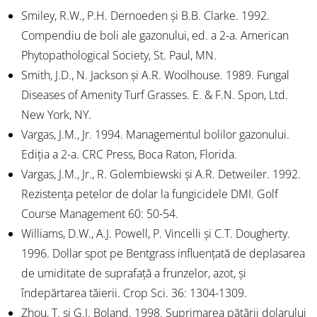
Smiley, R.W., P.H. Dernoeden și B.B. Clarke. 1992.
Compendiu de boli ale gazonului, ed. a 2-a. American
Phytopathological Society, St. Paul, MN.
Smith, J.D., N. Jackson și A.R. Woolhouse. 1989. Fungal
Diseases of Amenity Turf Grasses. E. & F.N. Spon, Ltd.
New York, NY.
Vargas, J.M., Jr. 1994. Managementul bolilor gazonului.
Ediția a 2-a. CRC Press, Boca Raton, Florida.
Vargas, J.M., Jr., R. Golembiewski și A.R. Detweiler. 1992.
Rezistența petelor de dolar la fungicidele DMI. Golf
Course Management 60: 50-54.
Williams, D.W., A.J. Powell, P. Vincelli și C.T. Dougherty.
1996. Dollar spot pe Bentgrass influențată de deplasarea
de umiditate de suprafață a frunzelor, azot, și
îndepărtarea tăierii. Crop Sci. 36: 1304-1309.
Zhou, T. și G.J. Boland. 1998. Suprimarea pătării dolarului