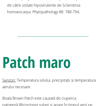
de către izolate hipovirulente de Sclerotinia
homoeocarpa. Phytopathology 88: 788-794.
Patch maro
Senzori:
Temperatura solului, precipitații și temperatura
aerului necesare
Boala Brown Patch este cauzată de ciuperca
patogenă
Rhizoctonia solani
și apare în timpul verii pe