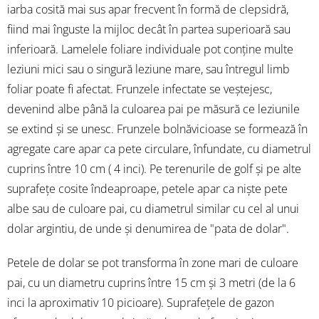
iarba cosită mai sus apar frecvent în formă de clepsidră,
fiind mai înguste la mijloc decât în partea superioară sau
inferioară. Lamelele foliare individuale pot conține multe
leziuni mici sau o singură leziune mare, sau întregul limb
foliar poate fi afectat. Frunzele infectate se veștejesc,
devenind albe până la culoarea pai pe măsură ce leziunile
se extind și se unesc. Frunzele bolnăvicioase se formează în
agregate care apar ca pete circulare, înfundate, cu diametrul
cuprins între 10 cm ( 4 inci). Pe terenurile de golf și pe alte
suprafețe cosite îndeaproape, petele apar ca niște pete
albe sau de culoare pai, cu diametrul similar cu cel al unui
dolar argintiu, de unde și denumirea de "pata de dolar".
Petele de dolar se pot transforma în zone mari de culoare
pai, cu un diametru cuprins între 15 cm și 3 metri (de la 6
inci la aproximativ 10 picioare). Suprafețele de gazon