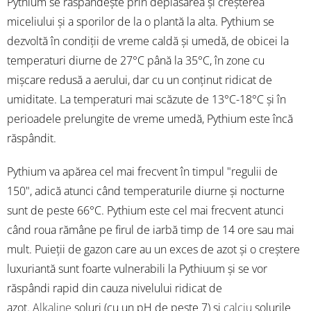
Pythium se răspândește prin deplasarea și creșterea
miceliului și a sporilor de la o plantă la alta. Pythium se
dezvoltă în condiții de vreme caldă și umedă, de obicei la
temperaturi diurne de 27°C până la 35°C, în zone cu
mișcare redusă a aerului, dar cu un conținut ridicat de
umiditate. La temperaturi mai scăzute de 13°C-18°C și în
perioadele prelungite de vreme umedă, Pythium este încă
răspândit.
Pythium va apărea cel mai frecvent în timpul "regulii de
150", adică atunci când temperaturile diurne și nocturne
sunt de peste 66°C. Pythium este cel mai frecvent atunci
când roua rămâne pe firul de iarbă timp de 14 ore sau mai
mult. Puieții de gazon care au un exces de azot și o creștere
luxuriantă sunt foarte vulnerabili la Pythiuum și se vor
răspândi rapid din cauza nivelului ridicat de
azot.
Alkaline
soluri (cu un pH de peste 7) și
calciu
solurile