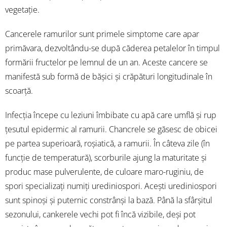
vegetație.
Cancerele ramurilor sunt primele simptome care apar
primăvara, dezvoltându-se după căderea petalelor în timpul
formării fructelor pe lemnul de un an. Aceste cancere se
manifestă sub formă de bășici și crăpături longitudinale în
scoarță.
Infecția începe cu leziuni îmbibate cu apă care umflă și rup
țesutul epidermic al ramurii. Chancrele se găsesc de obicei
pe partea superioară, roșiatică, a ramurii. În câteva zile (în
funcție de temperatură), scorburile ajung la maturitate și
produc mase pulverulente, de culoare maro-ruginiu, de
spori specializați numiți urediniospori. Acești urediniospori
sunt spinoși și puternic constrânși la bază. Până la sfârșitul
sezonului, cankerele vechi pot fi încă vizibile, deși pot