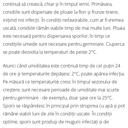
continuă să crească, chiar și în timpul iernii. Primăvara,
conidiile sunt dispersate de ploaie la flori și frunze tinere,
inițiind noi infecții. În condiții nefavorabile, cum ar fi vremea
uscată, conidiile rămân viabile timp de mai multe luni. Ploaia
este necesară pentru dispersarea sporilor, în timp ce
condițiile umede sunt necesare pentru germinare. Ciuperca
se poate dezvolta la temperaturi de peste 2°C.
Atunci când umiditatea este continuă timp de cel puțin 24
de ore și temperaturile depășesc 2°C, poate apărea infecția.
Pe măsură ce temperaturile cresc în timpul sezonului de
creștere, sunt necesare perioade de umiditate mai scurte
pentru germinare - de exemplu, doar șase ore la 25°C.
Sporii se răspândesc în principal prin stropirea cu apă și pot
rămâne viabili luni de zile în condiții uscate. În condiții
optime, sporii sunt produși de mugurii infectați și de