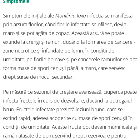
Simptomele
Simptomele inițiale ale
Monilinia laxa
infecția se manifestă
prin arsura florilor, când florile infectate se ofilesc, devin
maro și se pot agăța de copac. Această arsură se poate
extinde la crengi și ramuri, ducând la formarea de cancere -
zone necrotice și înfundate pe lemn. În condiții de
umiditate, pe florile bolnave și pe cancerele ramurilor se pot
forma mase de spori cenușii până la maro, care servesc
drept surse de inocul secundar.
Pe măsură ce sezonul de creștere avansează, ciuperca poate
infecta fructele în curs de dezvoltare, ducând la putregaiul
brun. Fructele infectate prezintă leziuni brune, care se
extind rapid, adesea acoperite cu mase de spori cenușii în
condiții de umiditate. Aceste fructe pot deveni mumificate și
rămân atașate de pom, servind drept rezervoare pentru