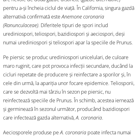
pentru a-și încheia ciclul de viață. În California, singura gazdă
alternativă confirmată este
Anemone coronaria
(Ranunculaceae)
. Diferitele tipuri de spori includ
urediniospori, teliospori, bazidiospori și aeciospori, deși
numai urediniospori și teliospori apar la speciile de Prunus.
Pe piersic se produc urediniospori unicelulari, de culoare
maro ruginit, care pot provoca infecții secundare, ducând la
cicluri repetate de producere și reinfectare a sporilor și, în
cele din urmă, la apariția unor focare epidemice. Teliosporii,
care se dezvoltă mai târziu în sezon pe piersic, nu
reinfectează speciile de Prunus. În schimb, acestea iernează
și germinează în sezonul următor, producând bazidiospori
care infectează gazda alternativă,
A. coronaria
.
Aeciosporele produse pe
A. coronaria
poate infecta numai