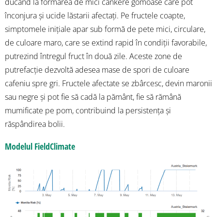
ducând la formarea de mici cankere gomoase care pot
înconjura și ucide lăstarii afectați. Pe fructele coapte,
simptomele inițiale apar sub formă de pete mici, circulare,
de culoare maro, care se extind rapid în condiții favorabile,
putrezind întregul fruct în două zile. Aceste zone de
putrefacție dezvoltă adesea mase de spori de culoare
cafeniu spre gri. Fructele afectate se zbârcesc, devin maronii
sau negre și pot fie să cadă la pământ, fie să rămână
mumificate pe pom, contribuind la persistența și
răspândirea bolii.
Modelul FieldClimate