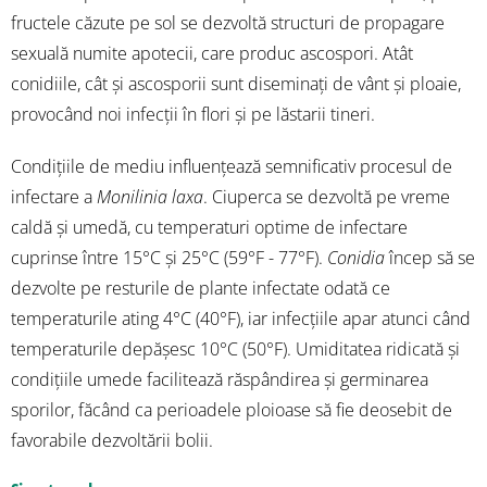
fructele căzute pe sol se dezvoltă structuri de propagare
sexuală numite apotecii, care produc ascospori. Atât
conidiile, cât și ascosporii sunt diseminați de vânt și ploaie,
provocând noi infecții în flori și pe lăstarii tineri.
Condițiile de mediu influențează semnificativ procesul de
infectare a
Monilinia laxa
. Ciuperca se dezvoltă pe vreme
caldă și umedă, cu temperaturi optime de infectare
cuprinse între 15°C și 25°C (59°F - 77°F).
Conidia
încep să se
dezvolte pe resturile de plante infectate odată ce
temperaturile ating 4°C (40°F), iar infecțiile apar atunci când
temperaturile depășesc 10°C (50°F). Umiditatea ridicată și
condițiile umede facilitează răspândirea și germinarea
sporilor, făcând ca perioadele ploioase să fie deosebit de
favorabile dezvoltării bolii.