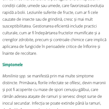
condiții calde, umede sau umede, care favorizează evoluția
rapidă a bolii. Leziunile suferite de fructe, cum ar fi cele
cauzate de insecte sau de grindină, cresc și mai mult
susceptibilitatea. Gestionarea eficientă include practici
culturale, cum ar fi îndepărtarea fructelor mumificate și a
crengilor zdrobite, precum și controale chimice care implică
aplicarea de fungicide în perioadele critice de înflorire și
înainte de recoltare.
Simptomele
Monilinia spp.
se manifestă prin mai multe simptome
distincte. Primăvara, florile infectate se ofilesc, devin maronii
și pot fi acoperite cu mase de spori cenușiu-gălbui, care
rămân adesea atașate de ramuri și servesc drept surse de
inocul secundar. Infecția se poate extinde până la ramuri,