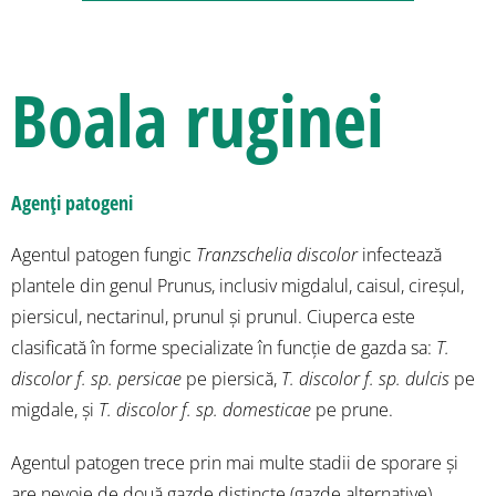
Boala ruginei
Agenți patogeni
Agentul patogen fungic
Tranzschelia discolor
infectează
plantele din genul Prunus, inclusiv migdalul, caisul, cireșul,
piersicul, nectarinul, prunul și prunul. Ciuperca este
clasificată în forme specializate în funcție de gazda sa:
T.
discolor f. sp. persicae
pe piersică,
T. discolor f. sp. dulcis
pe
migdale, și
T. discolor f. sp. domesticae
pe prune.
Agentul patogen trece prin mai multe stadii de sporare și
are nevoie de două gazde distincte (gazde alternative)