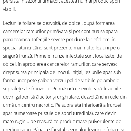
persista în sezonul următor, acestea nu mai produc spori
viabili.
Leziunile foliare se dezvoltă, de obicei, după formarea
cancerelor ramurilor primăvara și pot continua să apară
până toamna. Infecțiile severe pot duce la defoliere, în
special atunci când sunt prezente mai multe leziuni pe o
singură frunză. Primele frunze infectate sunt localizate, de
obicei, în apropierea cancerelor ramurilor, care servesc
drept sursă principală de inocul. Inițial, leziunile apar sub
forma unor pete galben-verzui palide vizibile pe ambele
suprafețe ale frunzelor. Pe măsură ce evoluează, leziunile
devin galben strălucitor și unghiulare, dezvoltând în cele din
urmă un centru necrotic. Pe suprafața inferioară a frunzei
apar numeroase pustule de spori (uredinia), care devin
maro ruginiu pe măsură ce produc mase pulverulente de
urediniospori. Până la sfârșitul sezonului, leziunile foliare se