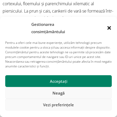
cortexului, floemului și parenchimului xilematic al
piersicului. La prun și cais, cankerii de vară se formează într-
un singur sezon, dezvoltându-se în primăvara următoare și
Gestionarea
servind drept sursă de inoculum. În plus, mugurii de prun și
consimțământului
frunzele căzute acționează ca surse de iernare pentru boala
bacteriană.
Pentru a oferi cele mai bune experiențe, utilizăm tehnologii precum
modulele cookie pentru a stoca și/sau accesa informații despre dispozitiv.
Consimțământul pentru aceste tehnologii ne va permite să procesăm date
Primăvara, bacteriile încep să se înmulțească, provocând
precum comportamentul de navigare sau ID-uri unice pe acest site.
ruperea epidermei, ceea ce duce la apariția unor leziuni
Neacordarea sau retragerea consimțământului poate afecta în mod negativ
anumite caracteristici și funcții.
vizibile, cunoscute sub numele de cankere de primăvară.
Inoculul provenit din aceste cancere este diseminat de
Acceptați
ploaie și vânt, infectând țesuturile sănătoase ale plantelor
prin stomate. Se dezvoltă apoi leziuni pe frunze, care exudă
Neagă
bacterii și duc la infecții secundare.
Vezi preferințele
Cankerele de vară se formează în țesutul verde al lăstarului,
dar sunt sigilate de un strat de peridermă și se usucă în