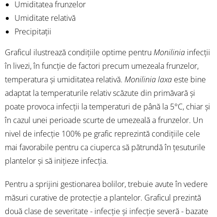
Umiditatea frunzelor
Umiditate relativă
Precipitații
Graficul ilustrează condițiile optime pentru
Monilinia
infecții
în livezi, în funcție de factori precum umezeala frunzelor,
temperatura și umiditatea relativă.
Monilinia laxa
este bine
adaptat la temperaturile relativ scăzute din primăvară și
poate provoca infecții la temperaturi de până la 5°C, chiar și
în cazul unei perioade scurte de umezeală a frunzelor. Un
nivel de infecție 100% pe grafic reprezintă condițiile cele
mai favorabile pentru ca ciuperca să pătrundă în țesuturile
plantelor și să inițieze infecția.
Pentru a sprijini gestionarea bolilor, trebuie avute în vedere
măsuri curative de protecție a plantelor. Graficul prezintă
două clase de severitate - infecție și infecție severă - bazate