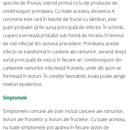
speciile de Prunus, inițiind primul ciclu de producție de
urediniospori primăvara. Cu toate acestea, deoarece
A.
coronaria
este rară în livezile de fructe cu sâmburi, este
puțin probabil să fie sursa principală de infecție. În schimb,
ciuperca iernează probabil sub formă de miceliu în lemnul
de rod infectat din sezonul precedent. Primăvara, aceste
infecții se transformă în cankere ale ramurilor, servind drept
sursă principală de inocul în fiecare an. Urediniosporii din
cankerele ramurilor infectează frunzele, unde alți spori se
formează în leziuni. În condiții favorabile, boala poate atinge
niveluri epidemice.
Simptomele
Simptomele comune ale bolii includ cancere ale ramurilor,
leziuni ale frunzelor și leziuni ale fructelor. Cu toate acestea,
nu toate simptomele pot apărea în fiecare sezon de