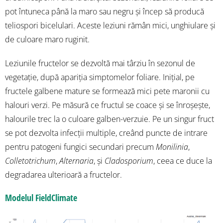
pot întuneca până la maro sau negru și încep să producă
teliospori bicelulari. Aceste leziuni rămân mici, unghiulare și
de culoare maro ruginit.
Leziunile fructelor se dezvoltă mai târziu în sezonul de
vegetație, după apariția simptomelor foliare. Inițial, pe
fructele galbene mature se formează mici pete maronii cu
halouri verzi. Pe măsură ce fructul se coace și se înroșește,
halourile trec la o culoare galben-verzuie. Pe un singur fruct
se pot dezvolta infecții multiple, creând puncte de intrare
pentru patogeni fungici secundari precum
Monilinia
,
Colletotrichum
,
Alternaria
, și
Cladosporium
, ceea ce duce la
degradarea ulterioară a fructelor.
Modelul FieldClimate