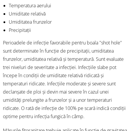
Temperatura aerului
Umiditate relativă
Umiditatea frunzelor
Precipitații
Perioadele de infecție favorabile pentru boala "shot hole"
sunt determinate în funcție de precipitații, umiditatea
frunzelor, umiditatea relativă și temperatură. Sunt evaluate
trei niveluri de severitate a infecției. Infecțiile slabe pot
începe în condiții de umiditate relativă ridicată și
temperaturi ridicate. Infecțiile moderate și severe sunt
declanșate de ploi și devin mai severe în cazul unei
umidități prelungite a frunzelor și a unor temperaturi
ridicate. O rată de infecție de 100% pe scară indică condiții
optime pentru infecția fungică în câmp.
Măsurile fitosanitare trebuie aplicate în funcție de gravitatea