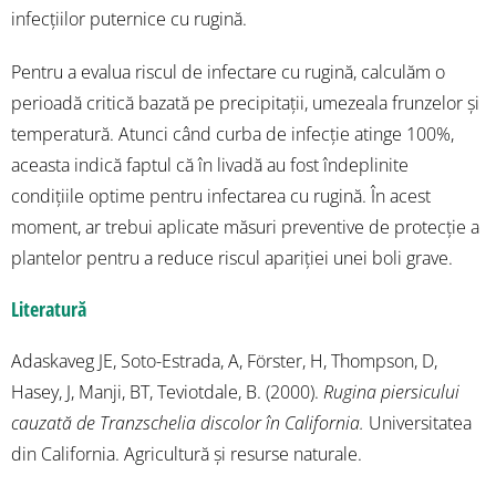
infecțiilor puternice cu rugină.
Pentru a evalua riscul de infectare cu rugină, calculăm o
perioadă critică bazată pe precipitații, umezeala frunzelor și
temperatură. Atunci când curba de infecție atinge 100%,
aceasta indică faptul că în livadă au fost îndeplinite
condițiile optime pentru infectarea cu rugină. În acest
moment, ar trebui aplicate măsuri preventive de protecție a
plantelor pentru a reduce riscul apariției unei boli grave.
Literatură
Adaskaveg JE, Soto-Estrada, A, Förster, H, Thompson, D,
Hasey, J, Manji, BT, Teviotdale, B. (2000).
Rugina piersicului
cauzată de Tranzschelia discolor în California.
Universitatea
din California. Agricultură și resurse naturale.