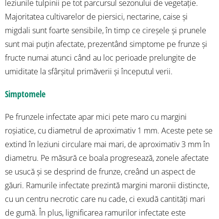
leziunile tulpinii pe tot parcursul sezonului de vegetație.
Majoritatea cultivarelor de piersici, nectarine, caise și
migdali sunt foarte sensibile, în timp ce cireșele și prunele
sunt mai puțin afectate, prezentând simptome pe frunze și
fructe numai atunci când au loc perioade prelungite de
umiditate la sfârșitul primăverii și începutul verii.
Simptomele
Pe frunzele infectate apar mici pete maro cu margini
roșiatice, cu diametrul de aproximativ 1 mm. Aceste pete se
extind în leziuni circulare mai mari, de aproximativ 3 mm în
diametru. Pe măsură ce boala progresează, zonele afectate
se usucă și se desprind de frunze, creând un aspect de
găuri. Ramurile infectate prezintă margini maronii distincte,
cu un centru necrotic care nu cade, ci exudă cantități mari
de gumă. În plus, lignificarea ramurilor infectate este