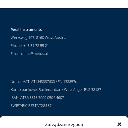
Pessl Instruments
Werksweg 107, 8160 Weiz, Austria
Phone: +43 31 72 55 21
Email:
office@metos.at
Numer VAT: AT U43037600 / FN 132857d
Konto bankowe: Raiffeisenbank Weiz-Anger BLZ 38187
IBAN: AT36 3818 7000 0504 4607
SWIFT/BIC RZSTAT2G187
Zarządzanie zgodą