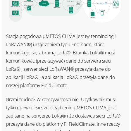
Stacja pogodowa μMETOS CLIMA jest (w terminologii
LoRaWAN®) urządzeniem typu End node, które
komunikuje się z bramą LoRa®. Bramka LoRa® musi
komunikować (przekazywać) dane do serwera sieci
LoRa® , serwer sieci LoRaWAN® przesyła dane do
aplikacji LoRa® , a aplikacja LoRa® przesyła dane do
naszej platformy FieldClimate.
Brzmi trudno? W rzeczywistości nie. Użytkownik musi
tylko upewnić się, że urządzenie μMETOS CLIMA jest
zapisane na serwerze LoRa® i że dostawca sieci LoRa®
przesyła dane do platformy PI FieldClimate, inne rzeczy