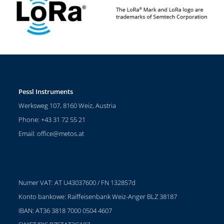
Pessl Instruments
Werksweg 107, 8160 Weiz, Austria
Phone: +43 31 72 55 21
Email:
office@metos.at
Numer VAT: AT U43037600 / FN 132857d
Konto bankowe: Raiffeisenbank Weiz-Anger BLZ 38187
IBAN: AT36 3818 7000 0504 4607