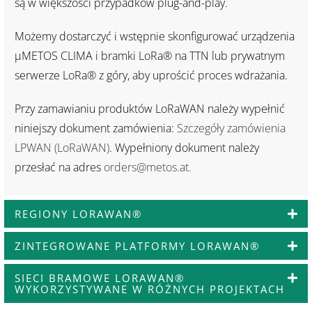
są w większości przypadków plug-and-play.
Możemy dostarczyć i wstępnie skonfigurować urządzenia
μMETOS CLIMA i bramki LoRa® na TTN lub prywatnym
serwerze LoRa® z góry, aby uprościć proces wdrażania.
Przy zamawianiu produktów LoRaWAN należy wypełnić
niniejszy dokument zamówienia:
Szczegóły zamówienia
LPWAN (LoRaWAN)
. Wypełniony dokument należy
przesłać na adres
orders@metos.at
.
REGIONY LORAWAN®
ZINTEGROWANE PLATFORMY LORAWAN®
SIECI BRAMOWE LORAWAN®
WYKORZYSTYWANE W RÓŻNYCH PROJEKTACH