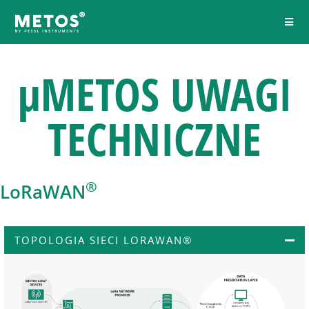
μMETOS
UWAGI
TECHNICZNE
®
LoRaWAN
TOPOLOGIA SIECI LORAWAN®