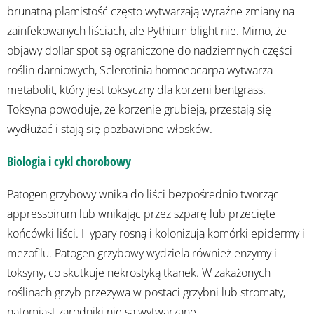
brunatną plamistość często wytwarzają wyraźne zmiany na
zainfekowanych liściach, ale Pythium blight nie. Mimo, że
objawy dollar spot są ograniczone do nadziemnych części
roślin darniowych, Sclerotinia homoeocarpa wytwarza
metabolit, który jest toksyczny dla korzeni bentgrass.
Toksyna powoduje, że korzenie grubieją, przestają się
wydłużać i stają się pozbawione włosków.
Biologia i cykl chorobowy
Patogen grzybowy wnika do liści bezpośrednio tworząc
appressoirum lub wnikając przez szparę lub przecięte
końcówki liści. Hypary rosną i kolonizują komórki epidermy i
mezofilu. Patogen grzybowy wydziela również enzymy i
toksyny, co skutkuje nekrostyką tkanek. W zakażonych
roślinach grzyb przeżywa w postaci grzybni lub stromaty,
natomiast zarodniki nie są wytwarzane.