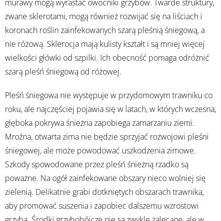
murawy mogą wyrastać owocniki grzybów. Twarde struktury,
zwane sklerotami, mogą również rozwijać się na liściach i
koronach roślin zainfekowanych szarą pleśnią śniegową, a
nie różową. Sklerocja mają kulisty kształt i są mniej więcej
wielkości główki od szpilki. Ich obecność pomaga odróżnić
szarą pleśń śniegową od różowej.
Pleśń śniegowa nie występuje w przydomowym trawniku co
roku, ale najczęściej pojawia się w latach, w których wczesna,
głęboka pokrywa śnieżna zapobiega zamarzaniu ziemi.
Mroźna, otwarta zima nie będzie sprzyjać rozwojowi pleśni
śniegowej, ale może powodować uszkodzenia zimowe.
Szkody spowodowane przez pleśń śnieżną rzadko są
poważne. Na ogół zainfekowane obszary nieco wolniej się
zielenią. Delikatnie grabi dotkniętych obszarach trawnika,
aby promować suszenia i zapobiec dalszemu wzrostowi
grzyba. Środki grzybobójcze nie są zwykle zalecane, ale w