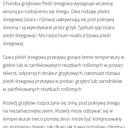
Choroba grzybowa Pleśń śniegowa występuje wczesną
wiosną po roztopieniu się śniegu. Dwa rodzaje pleśni
śniegowej (szara i różowa) uaktywniają się pod pokrywą
śnieżną i są wywoływane przez grzyb
Typhula spp.
(szara
pleśń śniegowa) i Microdochium nivalis (różowa pleśń
śniegowa).
Szara pleśń śniegowa przeżywa gorące letnie temperatury w
glebie lub w zainfekowanych resztkach roślinnych w postaci
sklerot, odpornych struktur grzybowych, natomiast różowa
pleśń śniegowa przeżywa w postaci grzybni lub zarodników
w zainfekowanych resztkach roślinnych.
Rozwój grzybów rozpoczyna się zimą, pod pokrywą śniegu
na niezamarzniętej ziemi. Rozwój może odbywać się w
temperaturze nieco poniżej zera i może być kontynuowany
po stopnieniu śniegu, tak długo jak trawa pozostaje chłodna i