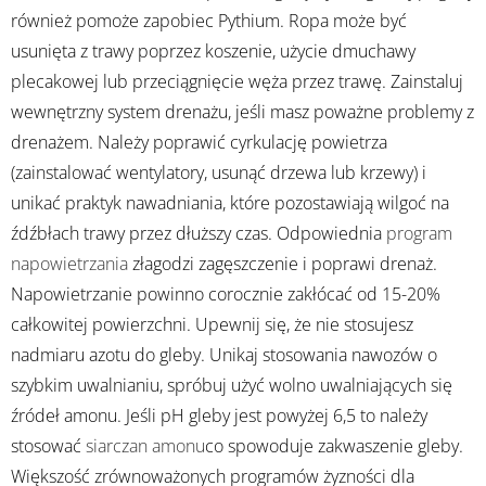
również pomoże zapobiec Pythium. Ropa może być
usunięta z trawy poprzez koszenie, użycie dmuchawy
plecakowej lub przeciągnięcie węża przez trawę. Zainstaluj
wewnętrzny system drenażu, jeśli masz poważne problemy z
drenażem. Należy poprawić cyrkulację powietrza
(zainstalować wentylatory, usunąć drzewa lub krzewy) i
unikać praktyk nawadniania, które pozostawiają wilgoć na
źdźbłach trawy przez dłuższy czas. Odpowiednia
program
napowietrzania
złagodzi zagęszczenie i poprawi drenaż.
Napowietrzanie powinno corocznie zakłócać od 15-20%
całkowitej powierzchni. Upewnij się, że nie stosujesz
nadmiaru azotu do gleby. Unikaj stosowania nawozów o
szybkim uwalnianiu, spróbuj użyć wolno uwalniających się
źródeł amonu. Jeśli pH gleby jest powyżej 6,5 to należy
stosować
siarczan amonu
co spowoduje zakwaszenie gleby.
Większość zrównoważonych programów żyzności dla