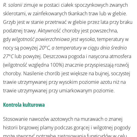
R. solanii
zimuje w postaci ciałek spoczynkowych zwanych
sklerotami, w zainfekowanych tkankach traw lub w glebie.
Grzyb jest w stanie przetrwać w glebie przez lata przy braku
podatnej trawy. Aktywność choroby jest powszechna,
gdy
wilgotność powierzchniowa jest wysoka
, temperatury w
nocy są powyżej
20°C, a temperatury w ciągu dnia średnio
27°C
lub powyżej. Deszczowa pogoda i nasycona atmosfera
(wilgotność względna 100%) znacznie przyspieszają rozwój
choroby. Nasilenie chorób jest większe na bujnej, soczystej
trawie utrzymywanej przy wysokim poziomie azotu niż na
trawie utrzymywanej przy umiarkowanym poziomie.
Kontrola kulturowa
Stosowanie nawozów azotowych na murawach o znanej
historii brązowej plamy podczas gorącej i wilgotnej pogody
może stworzyć potrzebę zastosowania fungicydów w celu