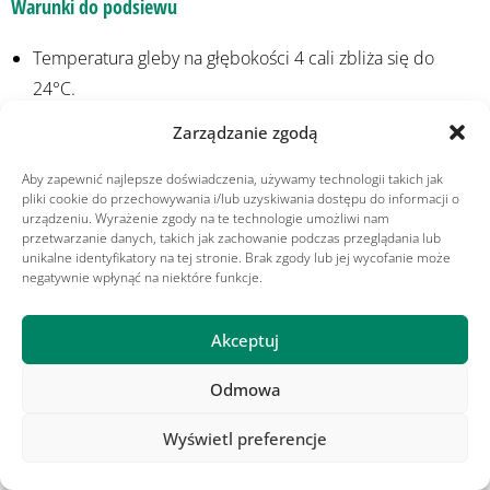
Warunki do podsiewu
Temperatura gleby na głębokości 4 cali zbliża się do
24°C.
Temperatury nocne stale w okolicach 10°C.
Zarządzanie zgodą
Średnia temperatura w południe poniżej 21°C, lub dwa
do czterech tygodni przed średnim rocznym pierwszym
Aby zapewnić najlepsze doświadczenia, używamy technologii takich jak
pliki cookie do przechowywania i/lub uzyskiwania dostępu do informacji o
zabójczym przymrozkiem.
urządzeniu. Wyrażenie zgody na te technologie umożliwi nam
przetwarzanie danych, takich jak zachowanie podczas przeglądania lub
Najlepszym sposobem na pomyślne przeprowadzenie
unikalne identyfikatory na tej stronie. Brak zgody lub jej wycofanie może
negatywnie wpłynąć na niektóre funkcje.
zabiegu dosiewania jest uzyskanie dobrego kontaktu gleby z
nasionami. Przygotowanie łoża siewnego składa się
Akceptuj
zazwyczaj z dokładnego koszenia lub skalpowania, z lekkim
koszeniem pionowym, oraz zamiatania lub odkurzania
Odmowa
luźnych resztek roślinnych.
Wyświetl preferencje
W Polowym Klimacie pokazujemy optymalne terminy