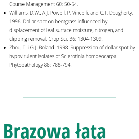
Course Management 60: 50-54.
Williams, D.W., A.J. Powell, P. Vincelli, and C.T. Dougherty.
1996. Dollar spot on bentgrass influenced by
displacement of leaf surface moisture, nitrogen, and
clipping removal. Crop Sci. 36: 1304-1309.
Zhou, T. i G.J. Boland. 1998. Suppression of dollar spot by
hypovirulent isolates of Sclerotinia homoeocarpa.
Phytopathology 88: 788-794.
Brązowa łata