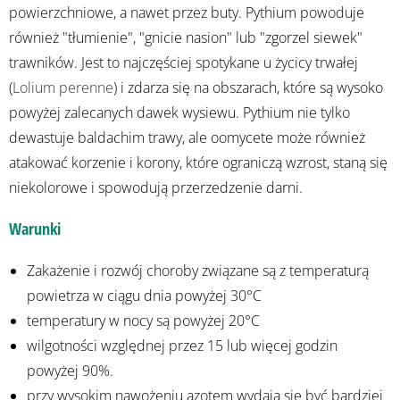
powierzchniowe, a nawet przez buty. Pythium powoduje
również "tłumienie", "gnicie nasion" lub "zgorzel siewek"
trawników. Jest to najczęściej spotykane u życicy trwałej
(
Lolium perenne
) i zdarza się na obszarach, które są wysoko
powyżej zalecanych dawek wysiewu. Pythium nie tylko
dewastuje baldachim trawy, ale oomycete może również
atakować korzenie i korony, które ograniczą wzrost, staną się
niekolorowe i spowodują przerzedzenie darni.
Warunki
Zakażenie i rozwój choroby związane są z temperaturą
powietrza w ciągu dnia powyżej 30°C
temperatury w nocy są powyżej 20°C
wilgotności względnej przez 15 lub więcej godzin
powyżej 90%.
przy wysokim nawożeniu azotem wydają się być bardziej