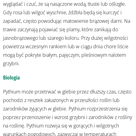
wyglądać i czuć, że są nasączone wodą, tłuste lub oślizgłe.
Gdy rosa lub wilgoć wyschnie, źdźbła będą się kurczyć i
zapadać, często powodując matowienie brązowej darni. Na
trawie zaczynają pojawiać się plamy, które zanikają do
jasnobrązowego lub szarego koloru. Przy dużej wilgotności
powietrza wczesnym rankiem lub w ciągu dnia chore liście
mogą być pokryte białym, pajęczym, pleśniowym nalotem
grzybni.
Biologia
Pythium może przetrwać w glebie przez dłuższy czas, często
pochodzi z resztek zakażonych w przeszłości roślin lub
zarodników żyjących w glebie. Pythium rozprzestrzenia się
poprzez przenoszenie i wzrost grzybni i zarodników z rośliny
na roślinę. Pythium rozwija się w gorących i wilgotnych
warunkach pogodowych, zazwyczaj w temperaturach