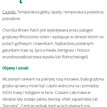
Czujniki:
Temperatura gleby, opady i temperatura powietrza
potrzebne
Choroba Brown Patch jest wywoływana przez patogen
grzybowy
Rhizoctonia solani
i występuje w okresie letnim na
polach golfowych i trawnikach. Najbardziej podatnymi
gatunkami traw są: życica trwała, bentgrass i
Festuca
arundinacea
(kostrzewa wysoka lub Rohrschwingel).
Objawy i oznaki
Wczesnym rankiem na pokrytej rosą murawie, biała grzybnia
grzyba sprawcy może być często widoczna na i pomiędzy
liśćmi trawy i łodygami w łacie. Czasami cała trawa w
obrębie łaty zostaje zabita, tworząc efekt zapadniętej lub
"kieszeni". Częściej jednak darń w tych plamach jest