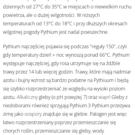
dziennych od 27°C do 35°C w miejscach o niewielkim ruchu
powietrza, ale o dużej wilgotności. W niższych
temperaturach od 13°C do 18°C i przy dłuższych okresach
wilgotnej pogody Pythium jest nadal powszechne.
Pythium najczęściej pojawia się podczas "reguły 150", czyli
gdy temperatury dzień + noc wynoszą ponad 66°C. Pythium
występuje najczęściej, gdy rosa utrzymuje się na źdźble
trawy przez 14 lub więcej godzin. Trawy, które mają nadmiar
azotu i bujny wzrost są bardzo podatne na Pythiuum i będą
się szybko rozprzestrzeniać ze względu na wysoki poziom
azotu.
Alkaliczny
gleby (o pH powyżej 7) oraz
wapń
Gleby z
niedoborami również sprzyjają Pythium.3 Pythium przeżywa
zimę jako
oospory
znajduje się w glebie. Patogen jest więc
łatwo rozprzestrzeniany poprzez przemieszczanie się
chorych roślin, przemieszczanie się gleby, wody