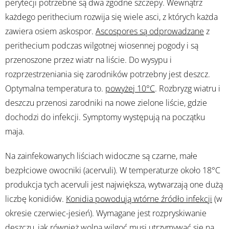
perytecji potrzebne są dwa zgodne szczepy. Wewnątrz
każdego perithecium rozwija się wiele asci, z których każda
zawiera osiem askospor.
Ascospores są odprowadzane
z
perithecium podczas wilgotnej wiosennej pogody i są
przenoszone przez wiatr na liście. Do wysypu i
rozprzestrzeniania się zarodników potrzebny jest deszcz.
Optymalna temperatura to.
powyżej 10°C
. Rozbryzg wiatru i
deszczu przenosi zarodniki na nowe zielone liście, gdzie
dochodzi do infekcji. Symptomy występują na początku
maja.
Na zainfekowanych liściach widoczne są czarne, małe
bezpłciowe owocniki (acervuli). W temperaturze około 18°C
produkcja tych acervuli jest największa, wytwarzają one dużą
liczbę konidiów.
Konidia powodują wtórne źródło infekcji
(w
okresie czerwiec-jesień). Wymagane jest rozpryskiwanie
deszczu, jak również wolna wilgoć musi utrzymywać się na