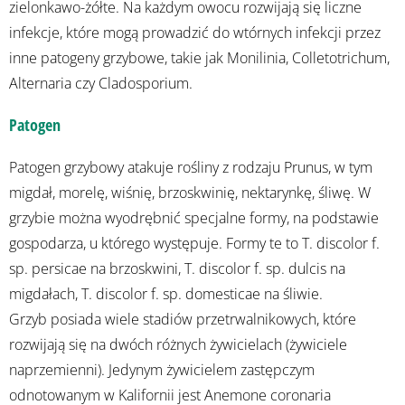
zielonkawo-żółte. Na każdym owocu rozwijają się liczne
infekcje, które mogą prowadzić do wtórnych infekcji przez
inne patogeny grzybowe, takie jak Monilinia, Colletotrichum,
Alternaria czy Cladosporium.
Patogen
Patogen grzybowy atakuje rośliny z rodzaju Prunus, w tym
migdał, morelę, wiśnię, brzoskwinię, nektarynkę, śliwę. W
grzybie można wyodrębnić specjalne formy, na podstawie
gospodarza, u którego występuje. Formy te to T. discolor f.
sp. persicae na brzoskwini, T. discolor f. sp. dulcis na
migdałach, T. discolor f. sp. domesticae na śliwie.
Grzyb posiada wiele stadiów przetrwalnikowych, które
rozwijają się na dwóch różnych żywicielach (żywiciele
naprzemienni). Jedynym żywicielem zastępczym
odnotowanym w Kalifornii jest Anemone coronaria