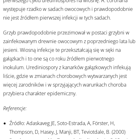
pierwszego cyklu urediniospores na wiosnę. A. coronaria
występuje rzadko w sadach owocowych i prawdopodobnie
nie jest źródłem pierwszej infekcji w tych sadach.
Grzyb prawdopodobnie przezimował w postaci grzybni w
zainfekowanym drewnie owocowym z poprzedniego lata lub
jesieni. Wiosną infekcje te przekształcają się w sęki na
gałązkach i to one są co roku źródłem pierwotnego
inokulum. Urediniospory z kanarków gałązkowych infekują
liście, gdzie w zmianach chorobowych wytwarzanych jest
więcej zarodników i w sprzyjających warunkach choroba
przybiera charakter epidemiczny.
Referencje:
Źródło: Adaskaveg JE, Soto-Estrada, A, Förster, H,
Thompson, D, Hasey, J, Manji, BT, Teviotdale, B. (2000)