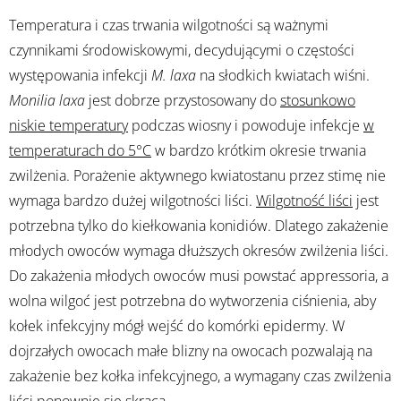
Temperatura i czas trwania wilgotności są ważnymi
czynnikami środowiskowymi, decydującymi o częstości
występowania infekcji
M. laxa
na słodkich kwiatach wiśni.
Monilia laxa
jest dobrze przystosowany do
stosunkowo
niskie temperatury
podczas wiosny i powoduje infekcje
w
temperaturach do 5°C
w bardzo krótkim okresie trwania
zwilżenia. Porażenie aktywnego kwiatostanu przez stimę nie
wymaga bardzo dużej wilgotności liści.
Wilgotność liści
jest
potrzebna tylko do kiełkowania konidiów. Dlatego zakażenie
młodych owoców wymaga dłuższych okresów zwilżenia liści.
Do zakażenia młodych owoców musi powstać appressoria, a
wolna wilgoć jest potrzebna do wytworzenia ciśnienia, aby
kołek infekcyjny mógł wejść do komórki epidermy. W
dojrzałych owocach małe blizny na owocach pozwalają na
zakażenie bez kołka infekcyjnego, a wymagany czas zwilżenia
liści ponownie się skraca.