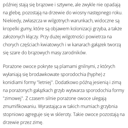
później stają się brązowe i sztywne, ale zwykle nie opadają
na glebę, pozostają na drzewie do wiosny następnego roku.
Niekiedy, zwłaszcza w wilgotnych warunkach, widoczne są
kropelki gumy, które są objawem kolonizacji grzyba, a także
założonych kłączy. Przy dużej wilgotności powietrza na
chorych częściach kwiatowych i w kanarach gałązek tworzą
się szare do brązowych masy zarodników.
Porażone owoce pokryte są plamami gnilnymi, z których
wyłaniają się brodawkowate sporodochia (hyphe) z
konidiami formy "letniej". Dodatkowo późną jesienią i zimą
na porażonych gałązkach grzyb wytwarza sporodochia formy
"zimowej". Z czasem silnie porażone owoce ulegają
zmumifikowaniu. Wyrastająca w takich mumiach grzybnia
stopniowo agreguje się w skleroty. Takie owoce pozostają na
drzewie przez zimę.