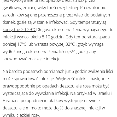
jest wywoływane przez
opadów deszczu
lub przez
gwałtowną zmianę wilgotności względnej. Po uwolnieniu
zarodników są one przenoszone przez wiatr do podatnych
tkanek, gdzie są w stanie infekować.
Gdy temperatury są
korzystne 20-29°C
Długość okresu zwilżenia wymaganego do
infekcji wynosi około 8-10 godzin. Gdy temperatura spada
poniżej 17°C lub wzrasta powyżej 32°C , grzyb wymaga
wydłużonego okresu zwilżenia liści (>24 godz.), aby
spowodować znaczące infekcje.
Na bardzo podatnych odmianach już 6 godzin zwilżenia liści
może spowodować infekcje. Większość infekcji następuje
prawdopodobnie po opadach deszczu, ale rosa może być
wystarczająca do wywołania infekcji. Na przykład w Izraelu i
Hiszpanii po opadnięciu płatków występuje niewiele
deszczu, ale mimo to może dojść do znacznej infekcji w
wyniku
ciężkiej rosy
.