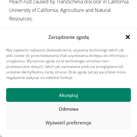
Peach rust caused by Tranzschelia discolor in California.
University of California. Agriculture and Natural
Resources.
Warunki zakażenia - wyjście w FieldClimate
Zarządzanie zgodą
Urediniospory są rozpraszane przez
wiatr i opady
. Kiełkują
Aby zapewnić najlepsze doświadczenia, używamy technologii takich jak
w szerokim zakresie
temperatura
w zakresie od 5°C do
pliki cookie do przechowywania i/lub uzyskiwania dostępu do informacji o
urządzeniu. Wyrażenie zgody na te technologie umożliwi nam
30°C, przy czym optymalny zakres temperatur wynosi 10-
przetwarzanie danych, takich jak zachowanie podczas przeglądania lub
25°C. Żywotność inokulum i
wilgoć
są głównymi czynnikami
unikalne identyfikatory na tej stronie. Brak zgody lub jej wycofanie może
negatywnie wpłynąć na niektóre funkcje.
określającymi okresy infekcji.
Infekcje liści i gałązek mogą wystąpić w szerokim zakresie
Akceptuj
okresu wilgotności (12 do 36 godzin) i temperatury (15 do
25°C). W kontrolowanych warunkach optymalny okres
Odmowa
wilgotności i temperatura dla infekcji wynosiły od 18 do 36
godzin w temperaturze od 15°C do 20°C. Okres inkubacji
Wyświetl preferencje
po zakażeniu wynosi 8 do 10 dni, natomiast okres inkubacji