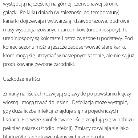
występują najczęściej na górnej, czerwonawej stronie
gałązki. Po kilku dniach (w zależności od temperatury)
kanarki dojrzewają i wytwarzają rdzawobrązowe, pudrowe
masy wyspecjalizowanych zarodników (urediniospory). Te
urediniospory są kolczaste i ostro zwężone u podstawy. Pod
koniec sezonu można jeszcze zaobserwować stare kanki,
które mogą się utrzymać w następnym sezonie, ale nie są już
produkowane żywotne zarodniki.
Uszkodzenia liści
Zmiany na liściach rozwijają się zwykle po powstaniu kłączy
wiosną i mogą trwać do jesieni. Defoliacja może wystąpić,
gdy duża liczba infekcji znajduje się na pojedynczych
liściach. Pierwsze zainfekowane liście znajdują się w pobliżu
pęknięć gałązek (źródło infekcji). Zmiany rozwijają się jako
bladożółte, zielonkawe plamy widoczne na obu