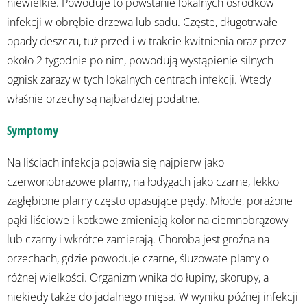
niewielkie. Powoduje to powstanie lokalnych ośrodków
infekcji w obrębie drzewa lub sadu. Częste, długotrwałe
opady deszczu, tuż przed i w trakcie kwitnienia oraz przez
około 2 tygodnie po nim, powodują wystąpienie silnych
ognisk zarazy w tych lokalnych centrach infekcji. Wtedy
właśnie orzechy są najbardziej podatne.
Symptomy
Na liściach infekcja pojawia się najpierw jako
czerwonobrązowe plamy, na łodygach jako czarne, lekko
zagłębione plamy często opasujące pędy. Młode, porażone
pąki liściowe i kotkowe zmieniają kolor na ciemnobrązowy
lub czarny i wkrótce zamierają. Choroba jest groźna na
orzechach, gdzie powoduje czarne, śluzowate plamy o
różnej wielkości. Organizm wnika do łupiny, skorupy, a
niekiedy także do jadalnego mięsa. W wyniku późnej infekcji