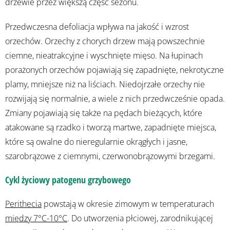
drzewie przez większą część sezonu.
Przedwczesna defoliacja wpływa na jakość i wzrost
orzechów. Orzechy z chorych drzew mają powszechnie
ciemne, nieatrakcyjne i wyschnięte mięso. Na łupinach
porażonych orzechów pojawiają się zapadnięte, nekrotyczne
plamy, mniejsze niż na liściach. Niedojrzałe orzechy nie
rozwijają się normalnie, a wiele z nich przedwcześnie opada.
Zmiany pojawiają się także na pędach bieżących, które
atakowane są rzadko i tworzą martwe, zapadnięte miejsca,
które są owalne do nieregularnie okrągłych i jasne,
szarobrązowe z ciemnymi, czerwonobrązowymi brzegami.
Cykl życiowy patogenu grzybowego
Perithecia
powstają w okresie zimowym w temperaturach
między 7°C-10°C
. Do utworzenia płciowej, zarodnikującej