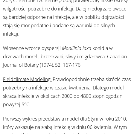
Xu*, C. Bertone i A. Berrie ;2003) potwierdziły niskie okresy
wilgotności potrzebne do infekcji. Dalej niedojrzałe owoce
są bardziej odporne na infekcje, ale w pobliżu dojrzałości
stają się mor podatne i podane są warunki do silnych
infekcji.
Wiosenne wzorce dyspersji
Monilinia laxa
konidia w
drzewach moreli, brzoskwini, śliwy i migdałowca. Canadian
Journal of Botany (1974), 52: 167-176
Fieldclimate Modeling:
Prawdopodobnie trzeba skrócić czas
potrzebny na infekcje w czasie kwitnienia. Dlatego model
skraca infekcje w okolicach 2000 do 4800 stopniogodzin
powyżej 5°C.
Pierwszy wykres przedstawia model dla Styrii w roku 2010,
który wskazuje na słabą infekcję w dniu 06 kwietnia. W tym