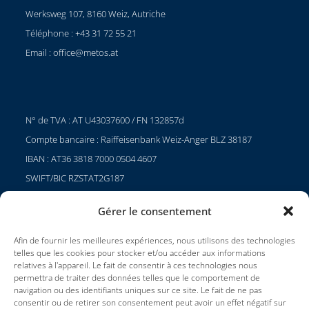
Werksweg 107, 8160 Weiz, Autriche
Téléphone : +43 31 72 55 21
Email :
office@metos.at
N° de TVA : AT U43037600 / FN 132857d
Compte bancaire : Raiffeisenbank Weiz-Anger BLZ 38187
IBAN : AT36 3818 7000 0504 4607
SWIFT/BIC RZSTAT2G187
Gérer le consentement
Afin de fournir les meilleures expériences, nous utilisons des technologies
Projets
telles que les cookies pour stocker et/ou accéder aux informations
Carrières
relatives à l'appareil. Le fait de consentir à ces technologies nous
permettra de traiter des données telles que le comportement de
Conditions d'utilisation
navigation ou des identifiants uniques sur ce site. Le fait de ne pas
consentir ou de retirer son consentement peut avoir un effet négatif sur
Impressum