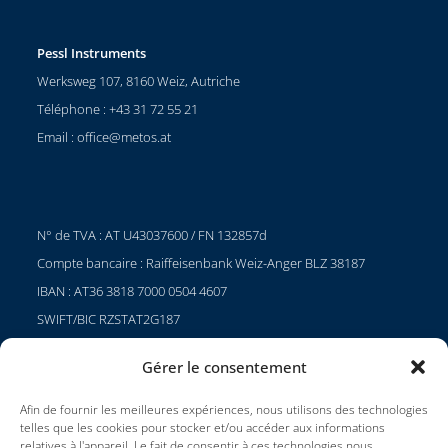
Pessl Instruments
Werksweg 107, 8160 Weiz, Autriche
Téléphone : +43 31 72 55 21
Email :
office@metos.at
N° de TVA : AT U43037600 / FN 132857d
Compte bancaire : Raiffeisenbank Weiz-Anger BLZ 38187
IBAN : AT36 3818 7000 0504 4607
SWIFT/BIC RZSTAT2G187
Gérer le consentement
Afin de fournir les meilleures expériences, nous utilisons des technologies
Projets
telles que les cookies pour stocker et/ou accéder aux informations
Carrières
relatives à l'appareil. Le fait de consentir à ces technologies nous