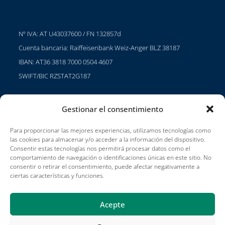
Nº IVA: AT U43037600 / FN 132857d
Cuenta bancaria: Raiffeisenbank Weiz-Anger BLZ 38187
IBAN: AT36 3818 7000 0504 4607
SWIFT/BIC RZSTAT2G187
Gestionar el consentimiento
Proyectos
Para proporcionar las mejores experiencias, utilizamos tecnologías como
Carreras profesionales
las cookies para almacenar y/o acceder a la información del dispositivo.
Consentir estas tecnologías nos permitirá procesar datos como el
Condiciones de uso
comportamiento de navegación o identificaciones únicas en este sitio. No
consentir o retirar el consentimiento, puede afectar negativamente a
Impressum
ciertas características y funciones.
Acepte