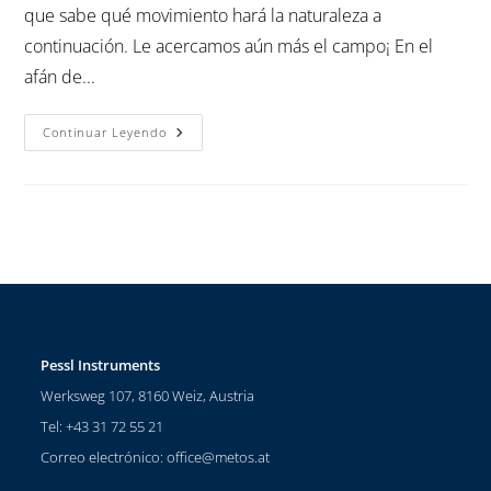
que sabe qué movimiento hará la naturaleza a
continuación. Le acercamos aún más el campo¡ En el
afán de...
Continuar Leyendo
Pessl Instruments
Werksweg 107, 8160 Weiz, Austria
Tel: +43 31 72 55 21
Correo electrónico:
office@metos.at