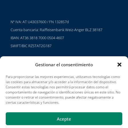
Nº IVA: AT U43037600 / FN 132857d
Cuenta bancaria: Raiffeisenbank Weiz-Anger BLZ 38187
IBAN: AT36 3818 7000 0504 4607
SWIFT/BIC RZSTAT2G187
Gestionar el consentimiento
Proyectos
Para proporcionar las mejores experiencias, utilizamos tecnologías como
Carreras profesionales
las cookies para almacenar y/o acceder a la información del dispositivo.
Consentir estas tecnologías nos permitirá procesar datos como el
Condiciones de uso
comportamiento de navegación o identificaciones únicas en este sitio. No
consentir o retirar el consentimiento, puede afectar negativamente a
Impressum
ciertas características y funciones.
Acepte