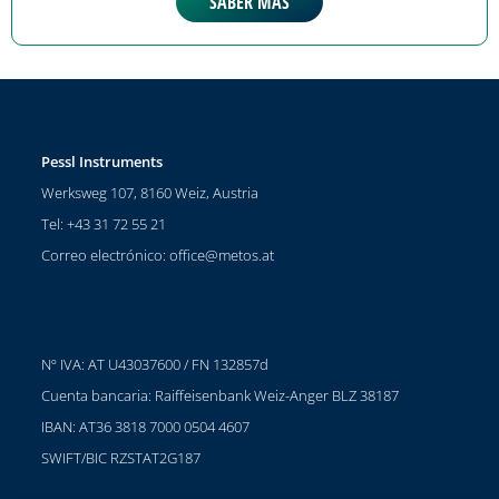
SABER MÁS
Pessl Instruments
Werksweg 107, 8160 Weiz, Austria
Tel: +43 31 72 55 21
Correo electrónico:
office@metos.at
Nº IVA: AT U43037600 / FN 132857d
Cuenta bancaria: Raiffeisenbank Weiz-Anger BLZ 38187
IBAN: AT36 3818 7000 0504 4607
SWIFT/BIC RZSTAT2G187