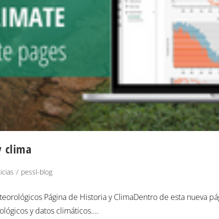
y clima
icias
/
pessl-blog
teorológicos Página de Historia y ClimaDentro de esta nueva pá
ógicos y datos climáticos....