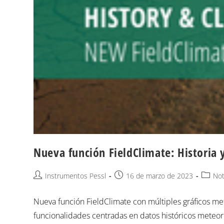
Nueva función FieldClimate: Historia 
Instrumentos Pessl
16 de marzo de 2023
Not
Nueva función FieldClimate con múltiples gráficos me
funcionalidades centradas en datos históricos meteorol