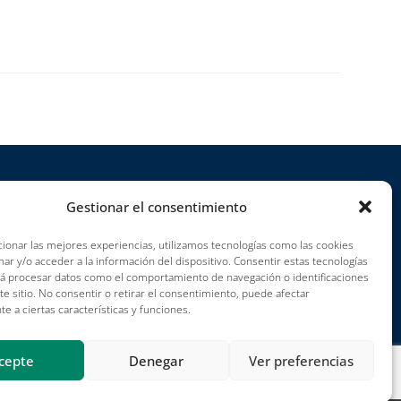
Gestionar el consentimiento
royectos
arreras profesionales
ionar las mejores experiencias, utilizamos tecnologías como las cookies
ar y/o acceder a la información del dispositivo. Consentir estas tecnologías
ondiciones de uso
rá procesar datos como el comportamiento de navegación o identificaciones
mpressum
te sitio. No consentir o retirar el consentimiento, puede afectar
e a ciertas características y funciones.
cepte
Denegar
Ver preferencias
Publicaciones
Términos y condiciones
Impressum