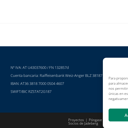
Nº IVA: AT U43037600 / FN 132857d
P
Cuenta bancaria: Raiffeisenbank Weiz-Anger BLZ 38187
C
Para proporc
para almacen
IBAN: AT36 3818 7000 0504 4607
C
nos permiti
SWIFT/BIC RZSTAT2G187
I
únicas en es
negativament
A
Proyectos
Póngase en contacto con
Socios de Jadeberg