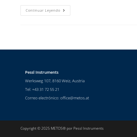
Continuar Leyendo
Pessl Instruments
Werksweg 107, 8160 Weiz, Austria
Tel: +43 31 72 55 21
Correo electrónico:
office@metos.at
Copyright © 2025 METOS® por Pessl Instruments