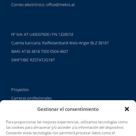
Correo electrónico:
office@metos.at
Nº IVA: AT U43037600 / FN 132857d
Cuenta bancaria: Raiffeisenbank Weiz-Anger BLZ 38187
IBAN: AT36 3818 7000 0504 4607
SWIFT/BIC RZSTAT2G187
Proyectos
Carreras profesionales
Condiciones de uso
Gestionar el consentimiento
Impressum
Para proporcionar las mejores experiencias, utilizamos tecnologías como
las cookies para almacenar y/o acceder a la información del dispositivo.
Consentir estas tecnologías nos permitirá procesar datos como el