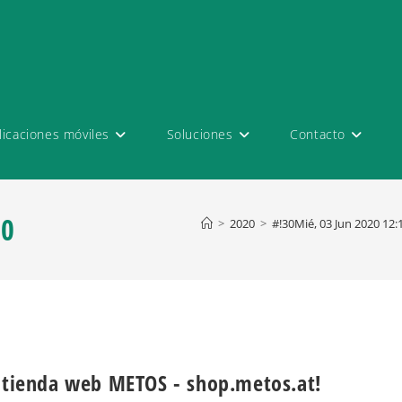
licaciones móviles
Soluciones
Contacto
20
>
2020
>
#!30Mié, 03 Jun 2020 12
u tienda web METOS - shop.metos.at!