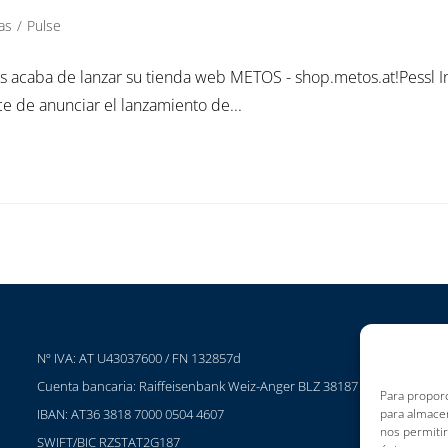
as
/
Pulse
 acaba de lanzar su tienda web METOS - shop.metos.at!Pessl Ins
e de anunciar el lanzamiento de...
Nº IVA: AT U43037600 / FN 132857d
P
Cuenta bancaria: Raiffeisenbank Weiz-Anger BLZ 38187
C
Para proporc
IBAN: AT36 3818 7000 0504 4607
para almacen
C
nos permiti
SWIFT/BIC RZSTAT2G187
I