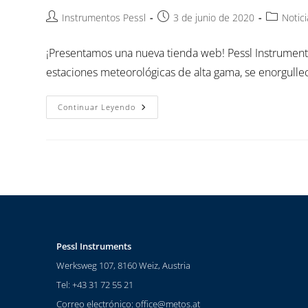
Instrumentos Pessl
3 de junio de 2020
Notici
¡Presentamos una nueva tienda web! Pessl Instruments
estaciones meteorológicas de alta gama, se enorgullec
Continuar Leyendo
Pessl Instruments
Werksweg 107, 8160 Weiz, Austria
Tel: +43 31 72 55 21
Correo electrónico:
office@metos.at