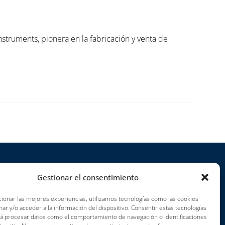
truments, pionera en la fabricación y venta de
Gestionar el consentimiento
royectos
arreras profesionales
ionar las mejores experiencias, utilizamos tecnologías como las cookies
ar y/o acceder a la información del dispositivo. Consentir estas tecnologías
ondiciones de uso
rá procesar datos como el comportamiento de navegación o identificaciones
mpressum