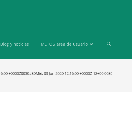
Blog y noticias
METOS área de usuario
:16:00 +0000Z0030#30Mié, 03 Jun 2020 12:16:00 +0000Z-12+00:003030+00:00