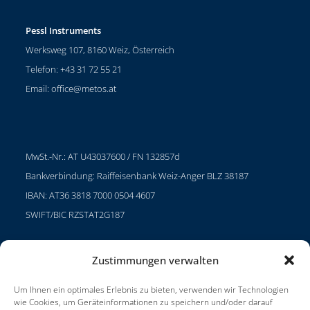
Pessl Instruments
Werksweg 107, 8160 Weiz, Österreich
Telefon: +43 31 72 55 21
Email:
office@metos.at
MwSt.-Nr.: AT U43037600 / FN 132857d
Bankverbindung: Raiffeisenbank Weiz-Anger BLZ 38187
IBAN: AT36 3818 7000 0504 4607
SWIFT/BIC RZSTAT2G187
Zustimmungen verwalten
Projekte
Um Ihnen ein optimales Erlebnis zu bieten, verwenden wir Technologien
Karriere
wie Cookies, um Geräteinformationen zu speichern und/oder darauf