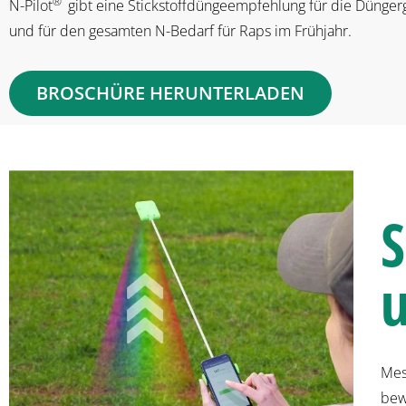
®
N-Pilot
gibt eine Stickstoffdüngeempfehlung für die Dünger
und für den gesamten N-Bedarf für Raps im Frühjahr.
BROSCHÜRE HERUNTERLADEN
S
u
Mes
bew