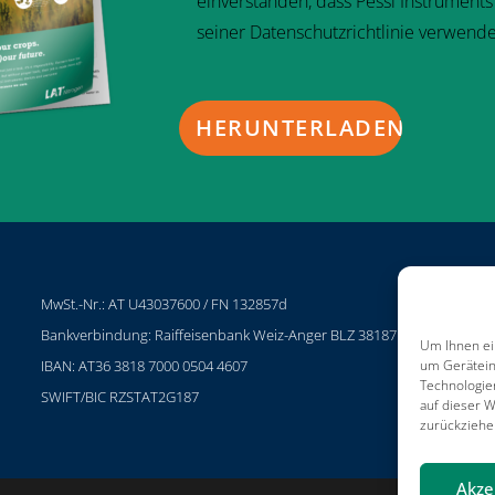
einverstanden, dass Pessl Instrument
seiner Datenschutzrichtlinie verwende
MwSt.-Nr.: AT U43037600 / FN 132857d
P
Bankverbindung: Raiffeisenbank Weiz-Anger BLZ 38187
K
Um Ihnen ei
IBAN: AT36 3818 7000 0504 4607
N
um Gerätein
Technologie
SWIFT/BIC RZSTAT2G187
I
auf dieser W
zurückziehe
Akze