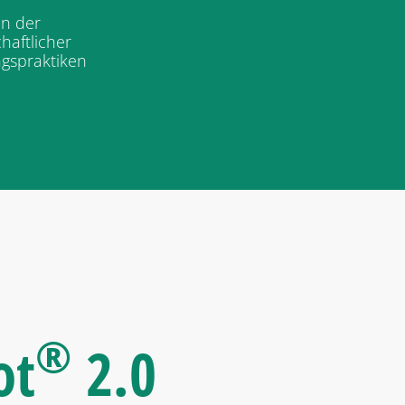
in der
haftlicher
ngspraktiken
®
ot
2.0