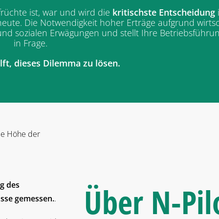
rüchte ist, war und wird die
kritischste Entscheidung
 heute. Die Notwendigkeit hoher Erträge aufgrund wirtsc
n und sozialen Erwägungen und stellt Ihre Betriebsführu
in Frage.
lft, dieses Dilemma zu lösen.
die Höhe der
g des
Über
N-Pil
asse gemessen.
.