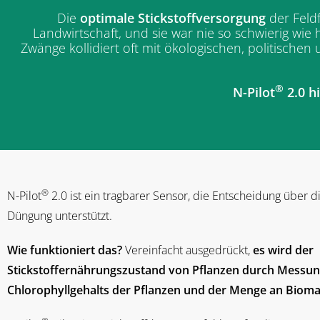
Die
optimale Stickstoffversorgung
der Feldf
Landwirtschaft, und sie war nie so schwierig wie
Zwänge kollidiert oft mit ökologischen, politische
®
N-Pilot
2.0 hi
®
N-Pilot
2.0 ist ein tragbarer Sensor, die Entscheidung über 
Düngung unterstützt.
Wie funktioniert das?
Vereinfacht ausgedrückt,
es wird der
Stickstoffernährungszustand von Pflanzen durch Messun
Chlorophyllgehalts der Pflanzen und der Menge an Biom