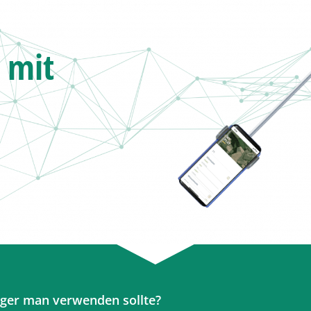
n
mit
nger man verwenden sollte
?