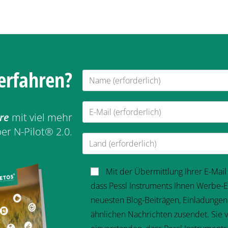
erfahren?
re
mit viel mehr
er N-Pilot® 2.0.
Mit der Übermittlung Ihrer E-Mail
dass Pessl Instruments Ihnen Werbe-E
neuesten Blog-Beiträgen, Einladunge
ähnlichen Nachrichten zusendet. Sie 