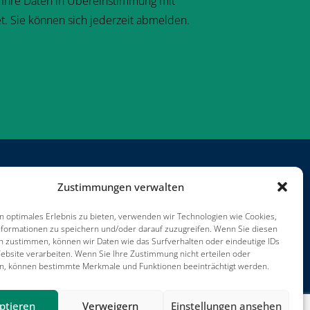
s Ihre Daten in Übereinstimmung mit
t. Sie können sich jederzeit abmelden.
Zustimmungen verwalten
rojekte
arriere
n optimales Erlebnis zu bieten, verwenden wir Technologien wie Cookies,
utzungsbedingungen
formationen zu speichern und/oder darauf zuzugreifen. Wenn Sie diesen
n zustimmen, können wir Daten wie das Surfverhalten oder eindeutige IDs
mpressum
ebsite verarbeiten. Wenn Sie Ihre Zustimmung nicht erteilen oder
n, können bestimmte Merkmale und Funktionen beeinträchtigt werden.
ptieren
Verweigern
Einstellungen ansehen