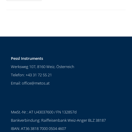
Pessl Instruments
Werksweg 107, 8160 Weiz, Österreich
Telefon: +43 31 72 55 21
Email:
office@metos.at
MwSt.-Nr.: AT U43037600 / FN 132857d
Bankverbindung: Raiffeisenbank Weiz-Anger BLZ 38187
IBAN: AT36 3818 7000 0504 4607