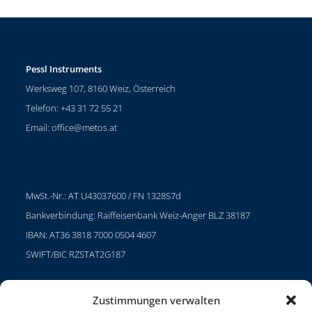
Pessl Instruments
Werksweg 107, 8160 Weiz, Österreich
Telefon: +43 31 72 55 21
Email:
office@metos.at
MwSt.-Nr.: AT U43037600 / FN 132857d
Bankverbindung: Raiffeisenbank Weiz-Anger BLZ 38187
IBAN: AT36 3818 7000 0504 4607
SWIFT/BIC RZSTAT2G187
Zustimmungen verwalten