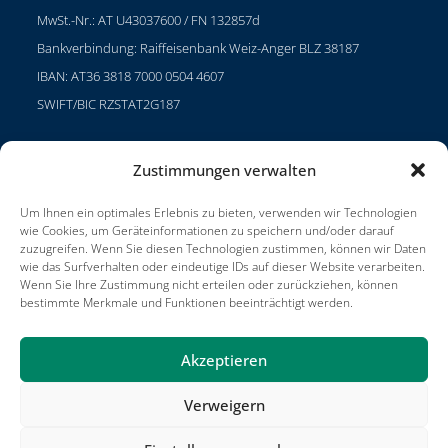
MwSt.-Nr.: AT U43037600 / FN 132857d
Bankverbindung: Raiffeisenbank Weiz-Anger BLZ 38187
IBAN: AT36 3818 7000 0504 4607
SWIFT/BIC RZSTAT2G187
Zustimmungen verwalten
Projekte
Um Ihnen ein optimales Erlebnis zu bieten, verwenden wir Technologien
Karriere
wie Cookies, um Geräteinformationen zu speichern und/oder darauf
zuzugreifen. Wenn Sie diesen Technologien zustimmen, können wir Daten
Nutzungsbedingungen
wie das Surfverhalten oder eindeutige IDs auf dieser Website verarbeiten.
Wenn Sie Ihre Zustimmung nicht erteilen oder zurückziehen, können
Impressum
bestimmte Merkmale und Funktionen beeinträchtigt werden.
Akzeptieren
Verweigern
Projekte
Kontakt
Veröffentlichungen
Bedingungen und Konditionen
Impressum
Jadeberg-Partner