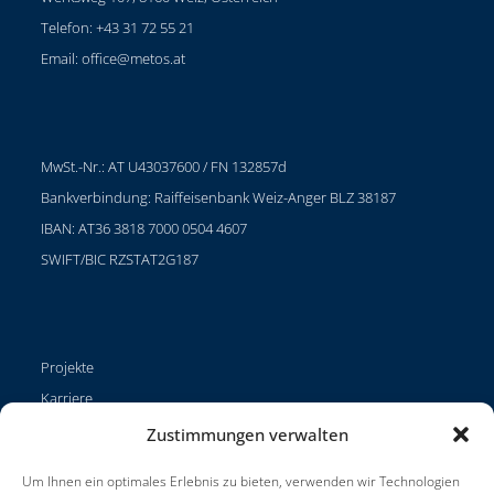
Telefon: +43 31 72 55 21
Email:
office@metos.at
MwSt.-Nr.: AT U43037600 / FN 132857d
Bankverbindung: Raiffeisenbank Weiz-Anger BLZ 38187
IBAN: AT36 3818 7000 0504 4607
SWIFT/BIC RZSTAT2G187
Projekte
Karriere
Nutzungsbedingungen
Zustimmungen verwalten
Impressum
Um Ihnen ein optimales Erlebnis zu bieten, verwenden wir Technologien