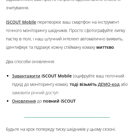
зчитування.
iSCOUT Mobile
перетворює ваш смартфон на інструмент
точного моніторингу шкідників. Просто сфотографуйте липку
пастку в полі, і наш штучний інтелект автоматично виявить,
ідентифікує та підрахує кожну спійману комаху
миттєво
.
Два способи оновлення:
Завантажити
iSCOUT Mobile
(оцифруйте ваш поточний
підхід до моніторингу комах),
тоді візьміть
ДЕМО-код
або
замовити річний доступ
Оновлення
до
повний iSCOUT
Будьте на крок попереду тиску шкідників у цьому сезоні.