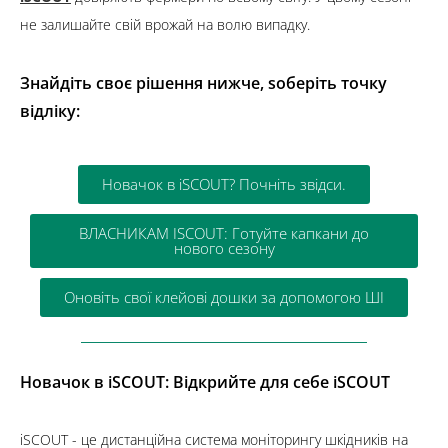
не залишайте свій врожай на волю випадку.
Знайдіть своє рішення нижче
, s
оберіть точку
відліку:
Новачок в iSCOUT? Почніть звідси.
ВЛАСНИКАМ ISCOUT: Готуйте капкани до
нового сезону
Оновіть свої клейові дошки за допомогою ШІ
Новачок в iSCOUT
:
Відкрийте для себе iSCOUT
iSCOUT - це дистанційна система моніторингу шкідників на