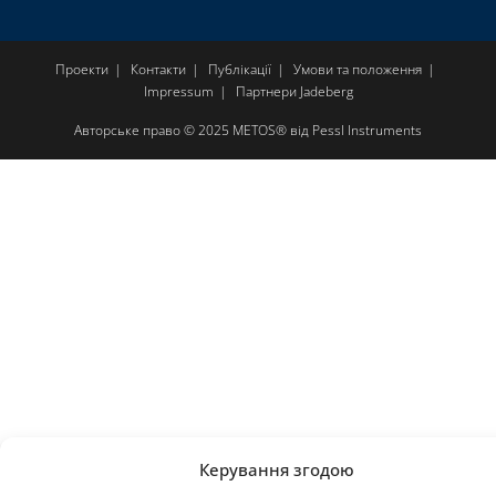
Проекти
Контакти
Публікації
Умови та положення
Impressum
Партнери Jadeberg
Авторське право © 2025 METOS® від Pessl Instruments
Керування згодою