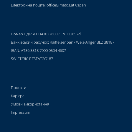
Електронна пошта:
office@metos.at
</span
Номер ПДВ: AT U43037600 / FN 132857d
Банківський рахунок: Raiffeisenbank Weiz-Anger BLZ 38187
IBAN: AT36 3818 7000 0504 4607
SWIFT/BIC RZSTAT2G187
Проекти
Кар'єра
Умови використання
Impressum