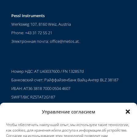
Pessl Instruments
Werksweg 107, 8160 Weiz, Austria
Phone: +43 31 72 55 21
Электронная почта:
office@metos.at
.
Номер НДС: AT U43037600 / FN 132857d
Банковский счет: Райффайзенбанк Вайц-Ангер BLZ 38187
ИБАН: AT36 3818 7000 0504 4607
SWIFT/BIC RZSTAT2G187
Управление согласием
Чтобы обеспечить наилучший опыт, мы используем такие технологии,
Проекты
как cookies, для хранения и/или доступа к информации об устройстве.
Карьера
Согласие на использование этих технологий позволит нам