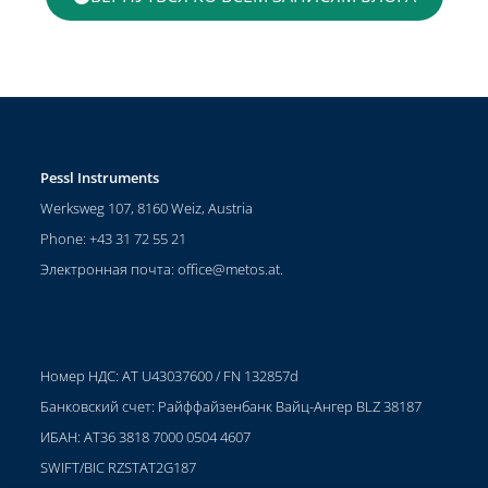
Pessl Instruments
Werksweg 107, 8160 Weiz, Austria
Phone: +43 31 72 55 21
Электронная почта:
office@metos.at
.
Номер НДС: AT U43037600 / FN 132857d
Банковский счет: Райффайзенбанк Вайц-Ангер BLZ 38187
ИБАН: AT36 3818 7000 0504 4607
SWIFT/BIC RZSTAT2G187