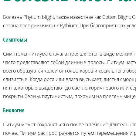
Болезнь Phytium blight, также известная как Cotton Blig
сезона восприимчивы к Pythium. При благоприятных усл
Симптомы
Симптомы питиума сначала проявляются в виде мелких 
часто представляют собой длинные полосы. Питиум часто
всего образуются колеи от гольф-каров и косильного об
слизистые. Когда роса или влага высыхает, листья смор
пятна, которые выцветают до светло-коричневого или се
покрыты белым, паутинистым, похожим на плесень мице
Биология
Питиум может сохраняться в почве в течение длительног
почве. Питиум распространяется путем перемещения и ро