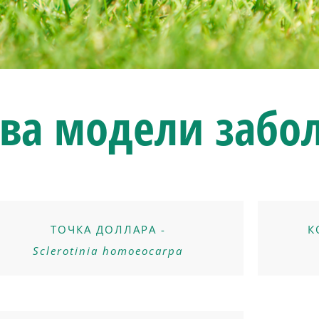
ава
модели забо
ТОЧКА ДОЛЛАРА -
К
Sclerotinia homoeocarpa