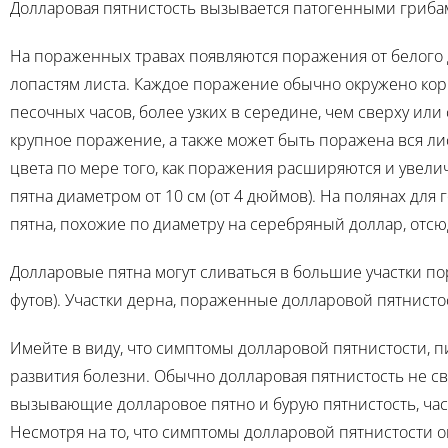
Долларовая пятнистость вызывается патогенными грибами
На пораженных травах появляются поражения от белого д
лопастям листа. Каждое поражение обычно окружено ко
песочных часов, более узких в середине, чем сверху ил
крупное поражение, а также может быть поражена вся л
цвета по мере того, как поражения расширяются и увели
пятна диаметром от 10 см (от 4 дюймов). На полянах для
пятна, похожие по диаметру на серебряный доллар, отсю
Долларовые пятна могут сливаться в большие участки по
футов). Участки дерна, пораженные долларовой пятнистос
Имейте в виду, что симптомы долларовой пятнистости, 
развития болезни. Обычно долларовая пятнистость не связ
вызывающие долларовое пятно и бурую пятнистость, час
Несмотря на то, что симптомы долларовой пятнистости 