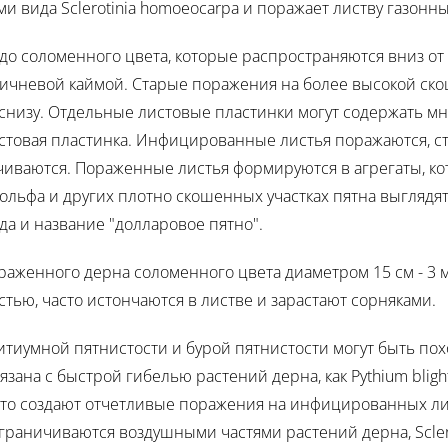
 вида Sclerotinia homoeocarpa и поражает листву газонны
о соломенного цвета, которые распространяются вниз от 
ричневой каймой. Старые поражения на более высокой ск
и снизу. Отдельные листовые пластинки могут содержать 
истовая пластинка. Инфицированные листья поражаются, 
чиваются. Пораженные листья формируются в агрегаты, ко
 гольфа и других плотно скошенных участках пятна выглядя
да и название "долларовое пятно".
раженного дерна соломенного цвета диаметром 15 см - 3 
тью, часто истончаются в листве и зарастают сорняками.
питиумной пятнистости и бурой пятнистости могут быть по
ана с быстрой гибелью растений дерна, как Pythium blight 
то создают отчетливые поражения на инфицированных лист
ограничиваются воздушными частями растений дерна, Scler