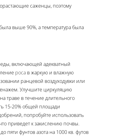
прорастающие саженцы, поэтому
 была выше 90%, а температура была
среды, включающей адекватный
аление
роса
в жаркую и влажную
ьзовании ранцевой воздуходувки или
дренажем. Улучшите циркуляцию
 на траве в течение длительного
ть 15-20% общей площади
удобрений, попробуйте использовать
 что приведет к закислению почвы.
о пяти фунтов азота на 1000 кв. футов