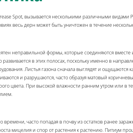
ht, Grease Spot, вызывается несколькими различными видами
овиях весь дерн может быть уничтожен в течение нескольк
пятен неправильной формы, которые соединяются вместе и
 развивается в этих полосах, поскольку именно в направ
орудования. Листья газона сначала выглядят и ощущаются
щиваются и разрушаются, часто образуя матовый коричневы
рого цвета. При высокой влажности ранним утром или в т
лием.
о времени, часто попадая в почву из остатков ранее зара
ста мицелия и спор от растения к растению. Питиум проц