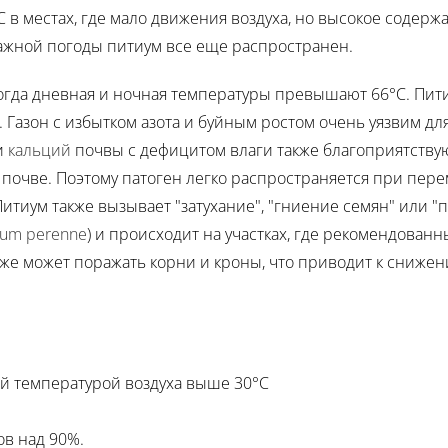
 в местах, где мало движения воздуха, но высокое содерж
лажной погоды питиум все еще распространен.
когда дневная и ночная температуры превышают 66°C. Пит
е. Газон с избытком азота и буйным ростом очень уязвим д
и
кальций
почвы с дефицитом влаги также благоприятствую
почве. Поэтому патоген легко распространяется при пер
итиум также вызывает "затухание", "гниение семян" или "
ium perenne
) и происходит на участках, где рекомендова
акже может поражать корни и кроны, что приводит к сниже
й температурой воздуха выше 30°C
ов над 90%.