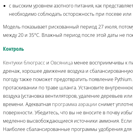
с высоким уровнем азотного питания, как представля
необходимо соблюдать осторожность при посеве или 
Модель показывает рискованный период 27 июля, потому 
между 20 и 35°C. Влажный период после этой даты не пок
Контроль
Кентукки блюграсс
и
Овсяница
менее восприимчивы к пи
дренаж, хорошее движение воздуха и сбалансированную
погоду также поможет предотвратить появление Pythium
протаскивании по траве шланга. Установите внутренню
воздуха (установка вентиляторов, удаление деревьев или
времени. Адекватная
программа аэрации
снимет уплотне
поверхности. Убедитесь, что вы не вносите в почву изб
медленно высвобождающиеся источники аммония. Если 
Наиболее сбалансированные программы удобрения для газо