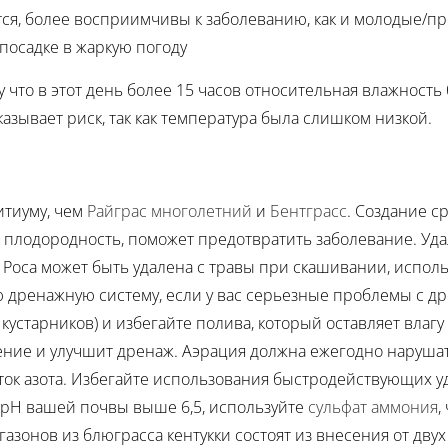
ется, более восприимчивы к заболеванию, как и молодые/
посадке в жаркую погоду
что в этот день более 15 часов относительная влажность
азывает риск, так как температура была слишком низкой.
тиуму, чем
Райграс многолетний
и
Бентграсс
. Создание 
 плодородность, поможет предотвратить заболевание. Уд
. Роса может быть удалена с травы при скашивании, испол
ю дренажную систему, если у вас серьезные проблемы с 
 кустарников) и избегайте полива, который оставляет влагу
ние и улучшит дренаж. Аэрация должна ежегодно наруша
ыток азота. Избегайте использования быстродействующих 
pH вашей почвы выше 6,5, используйте
сульфат аммония
,
нов из блюграсса кентукки состоят из внесения от двух д