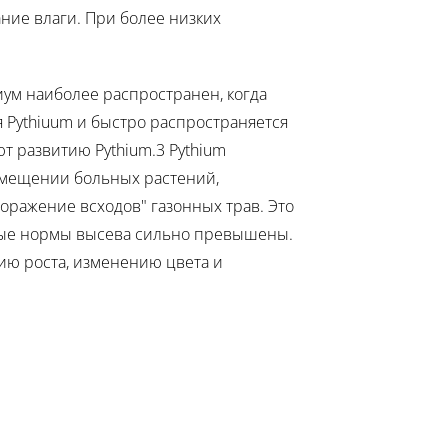
ание влаги. При более низких
иум наиболее распространен, когда
ля Pythiuum и быстро распространяется
т развитию Pythium.3 Pythium
емещении больных растений,
поражение всходов" газонных трав. Это
нные нормы высева сильно превышены.
нию роста, изменению цвета и