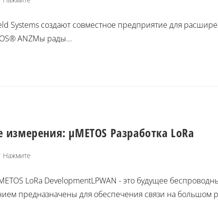
ield Systems создают совместное предприятие для расшир
TOS® ANZМы рады...
ые измерения: µMETOS Разработка LoRa
/
Нажмите
µMETOS LoRa DevelopmentLPWAN - это будущее беспроводны
ием предназначены для обеспечения связи на большом ра