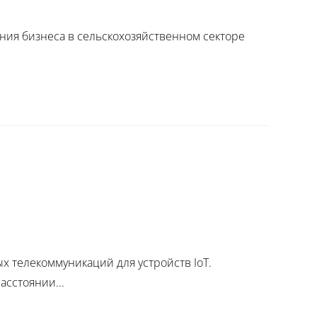
ения бизнеса в сельскохозяйственном секторе
х телекоммуникаций для устройств IoT.
сстоянии...