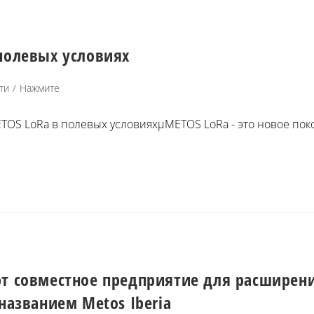
полевых условиях
ти
/
Нажмите
OS LoRa в полевых условияхµMETOS LoRa - это новое пок
дают совместное предприятие для расширен
названием Metos Iberia