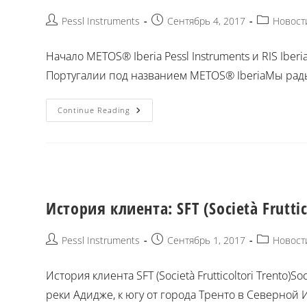
Pessl Instruments
Сентябрь 4, 2017
Новост
Начало METOS® Iberia Pessl Instruments и RIS I
Португалии под названием METOS® IberiaМы рады
Continue Reading
История клиента: SFT (Società Fruttic
Pessl Instruments
Сентябрь 1, 2017
Новост
История клиента SFT (Società Frutticoltori Trento)
реки Адидже, к югу от города Тренто в Северной Ит