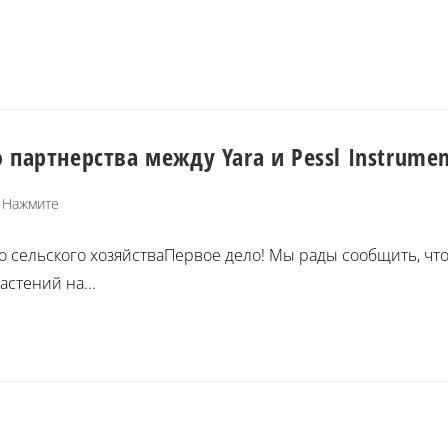
партнерства между Yara и Pessl Instrumen
Нажмите
го сельского хозяйстваПервое дело! Мы рады сообщить, чт
стений на...