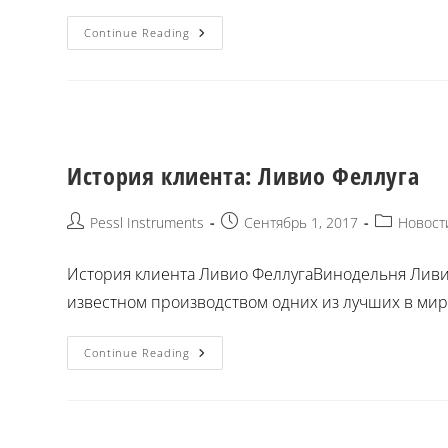
Continue Reading
История клиента: Ливио Феллуга
Pessl Instruments
Сентябрь 1, 2017
Новост
История клиента Ливио ФеллугаВинодельня Ливио
известном производством одних из лучших в мире
Continue Reading