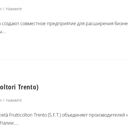
и
/
Нажмите
beria создают совместное предприятие для расширения бизн
...
oltori Trento)
и
/
Нажмите
Società Frutticoltori Trento (S.F.T.) объединяет производи
алии.....