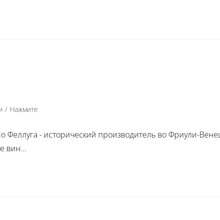
и
/
Нажмите
 Феллуга - исторический производитель во Фриули-Венец
 вин...