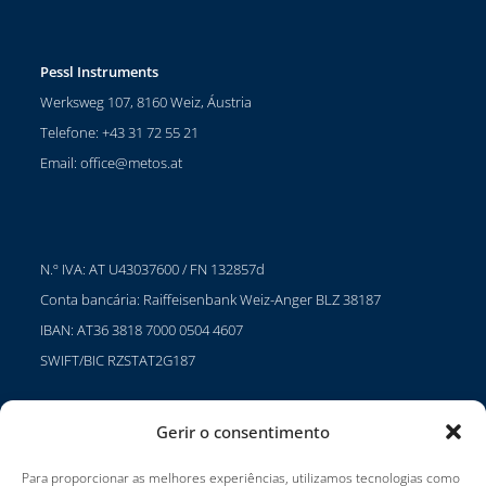
Pessl Instruments
Werksweg 107, 8160 Weiz, Áustria
Telefone: +43 31 72 55 21
Email:
office@metos.at
N.º IVA: AT U43037600 / FN 132857d
Conta bancária: Raiffeisenbank Weiz-Anger BLZ 38187
IBAN: AT36 3818 7000 0504 4607
SWIFT/BIC RZSTAT2G187
Gerir o consentimento
Projectos
Para proporcionar as melhores experiências, utilizamos tecnologias como