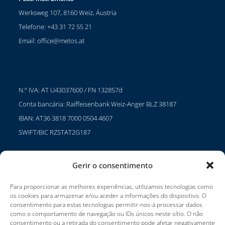
Werksweg 107, 8160 Weiz, Áustria
Telefone: +43 31 72 55 21
Email:
office@metos.at
N.º IVA: AT U43037600 / FN 132857d
Conta bancária: Raiffeisenbank Weiz-Anger BLZ 38187
IBAN: AT36 3818 7000 0504 4607
SWIFT/BIC RZSTAT2G187
Gerir o consentimento
Projectos
Para proporcionar as melhores experiências, utilizamos tecnologias como
Carreiras
os cookies para armazenar e/ou aceder a informações do dispositivo. O
consentimento para estas tecnologias permitir-nos-á processar dados
Termos de utilização
como o comportamento de navegação ou IDs únicos neste sítio. O não
consentimento ou a retirada do consentimento pode afetar negativamente
Impressum