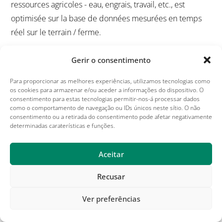
Caso de utilização: Previsão meteorológica específica do local
Gerir o consentimento
e ferramentas de planeamento do trabalho
Para proporcionar as melhores experiências, utilizamos tecnologias como
Novembro 17, 2021
os cookies para armazenar e/ou aceder a informações do dispositivo. O
consentimento para estas tecnologias permitir-nos-á processar dados
como o comportamento de navegação ou IDs únicos neste sítio. O não
A utilização versátil dos dispositivos IMETOS - cuidamos
consentimento ou a retirada do consentimento pode afetar negativamente
também da saúde das galinhas!
determinadas caraterísticas e funções.
Fevereiro 25, 2019
Aceitar
Recusar
METOS Polska: Primeira Formação de Distribuidor
Março 8, 2018
Ver preferências