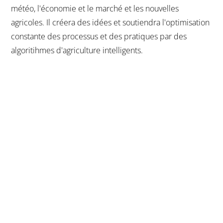
météo, l'économie et le marché et les nouvelles
agricoles. Il créera des idées et soutiendra l'optimisation
constante des processus et des pratiques par des
algoritihmes d'agriculture intelligents.
SAP Connected Agriculture pour les agriculteurs
"L'agriculture connectée" é um conceito que permet une
"agriculture de précision". Les Big Data provenant de
plusieurs sources agricoles sont connectées et mises à la
disposition des agriculteurs pour un accès cohérent et
global. Uma colecção de données polivalentes permite a
nossa permissão de prendre de meilleures décisions
agricoles et de tirer parti des connaissances détaillées
sur le terrain et les exploitations agricoles et d'en faire
plus avec moins. Cela signifie qu'ils peuvent avoir des
produits de meilleure qualité et des récoltes plus