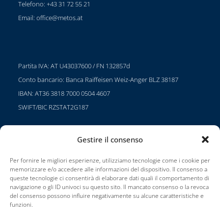
Telefono: +43 31 72 55 21
Email:
office@metos.at
Partita IVA: AT U43037600 / FN 132857d
Conto bancario: Banca Raiffeisen Weiz-Anger BLZ 38187
IBAN: AT36 3818 7000 0504 4607
SWIFT/BIC RZSTAT2G187
Gestire il consenso
Progetti
Per fornire le migliori esperienze, utilizziamo tecnologie come i cookie per
Carriera
memorizzare e/o accedere alle informazioni del dispositivo. Il consenso a
queste tecnologie ci consentirà di elaborare dati quali il comportamento di
Condizioni di utilizzo
navigazione o gli ID univoci su questo sito. Il mancato consenso o la revoca
del consenso possono influire negativamente su alcune caratteristiche e
Impressionante
funzioni.