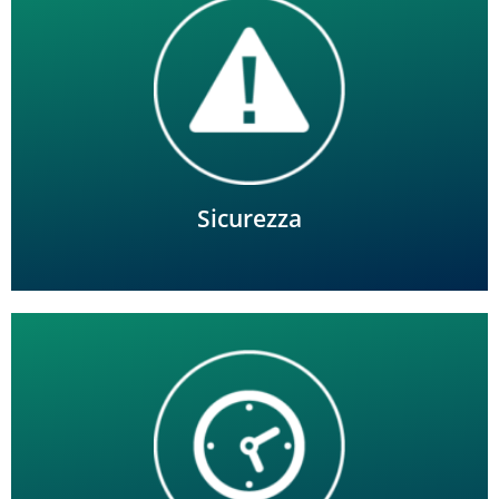
Allarme in tempo reale su una serie di parametri, tra cui i
livelli di riempimento e di umidità del suolo saturo,
l'attivazione o il guasto della pompa e la tracciabilità di
tutti gli eventi.
Sicurezza
Razionalizzazione delle operazioni aziendali.