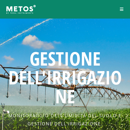
GESTIONE
DELL'IRRIGAZIO
NE
MONITORAGGIO DELL'UMIDITÀ DEL SUOLO E
GESTIONE DELL'IRRIGAZIONE.