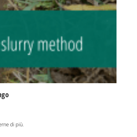
ngo
erne di più.