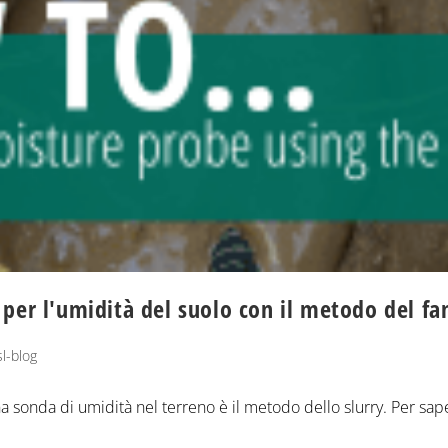
per l'umidità del suolo con il metodo del fa
l-blog
una sonda di umidità nel terreno è il metodo dello slurry. Per sap