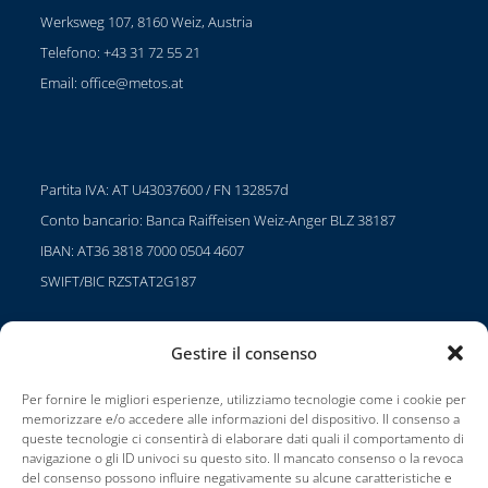
Werksweg 107, 8160 Weiz, Austria
Telefono: +43 31 72 55 21
Email:
office@metos.at
Partita IVA: AT U43037600 / FN 132857d
Conto bancario: Banca Raiffeisen Weiz-Anger BLZ 38187
IBAN: AT36 3818 7000 0504 4607
SWIFT/BIC RZSTAT2G187
Gestire il consenso
Progetti
Per fornire le migliori esperienze, utilizziamo tecnologie come i cookie per
Carriera
memorizzare e/o accedere alle informazioni del dispositivo. Il consenso a
queste tecnologie ci consentirà di elaborare dati quali il comportamento di
Condizioni di utilizzo
navigazione o gli ID univoci su questo sito. Il mancato consenso o la revoca
del consenso possono influire negativamente su alcune caratteristiche e
Impressionante