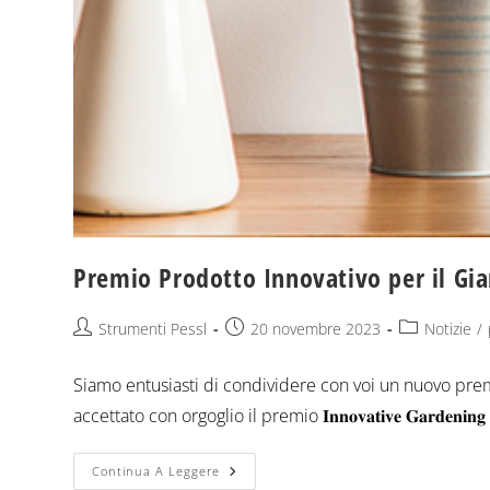
Premio Prodotto Innovativo per il Gi
Strumenti Pessl
20 novembre 2023
Notizie
/
Siamo entusiasti di condividere con voi un nuovo 
accettato con orgoglio il premio 𝐈𝐧𝐧𝐨𝐯𝐚𝐭𝐢𝐯𝐞 𝐆𝐚𝐫𝐝𝐞𝐧𝐢𝐧𝐠 𝐏
Continua A Leggere