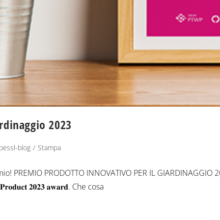
ardinaggio 2023
pessl-blog
/
Stampa
premio! PREMIO PRODOTTO INNOVATIVO PER IL GIARDINAGGIO 20
𝐫𝐨𝐝𝐮𝐜𝐭 𝟐𝟎𝟐𝟑 𝐚𝐰𝐚𝐫𝐝. Che cosa