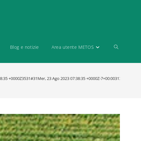
Blog e notizie
Area utente METOS
:38:35 +0000Z3531#31Mer, 23 Ago 2023 07:38:35 +0000Z-7+00:003131+00:002