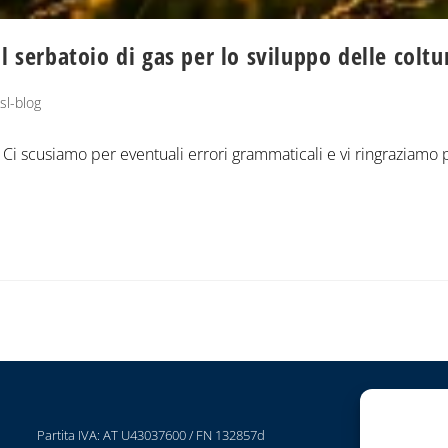
l serbatoio di gas per lo sviluppo delle coltu
sl-blog
i scusiamo per eventuali errori grammaticali e vi ringraziamo 
Partita IVA: AT U43037600 / FN 132857d
P