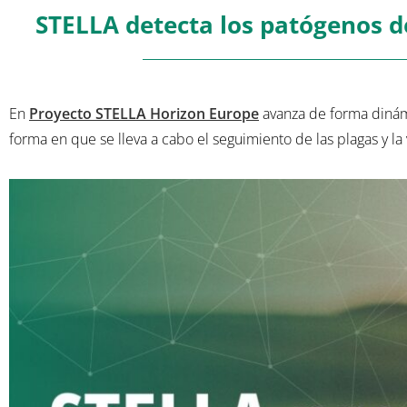
STELLA detecta los patógenos d
En
Proyecto STELLA Horizon Europe
avanza de forma dinámi
forma en que se lleva a cabo el seguimiento de las plagas y la 