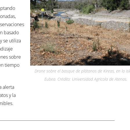
captando
ionadas,
servaciones
ón basado
 se utiliza
dizaje
genes sobre
 en tiempo
Drone sobre el bosque de plátanos de Kireas, en la is
Eubea. Crédito: Universidad Agrícola de Atenas.
 alerta
tos y la
nibles.