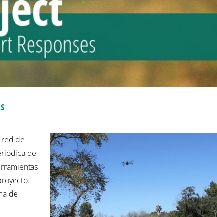
AS
a red de
eriódica de
erramientas
proyecto.
ma de