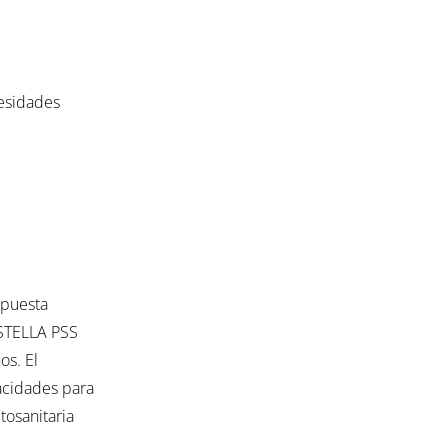
cesidades
spuesta
 STELLA PSS
os. El
acidades para
tosanitaria