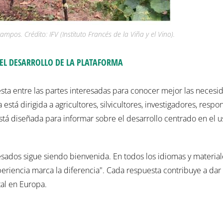
pos. Crédito: IFV (Instituto Francés de la Viña y el Vino).
 EL DESARROLLO DE LA PLATAFORMA
sta entre las partes interesadas para conocer mejor las necesi
está dirigida a agricultores, silvicultores, investigadores, respo
está diseñada para informar sobre el desarrollo centrado en el u
resados sigue siendo bienvenida. En todos los idiomas y materia
periencia marca la diferencia". Cada respuesta contribuye a dar
tal en Europa.