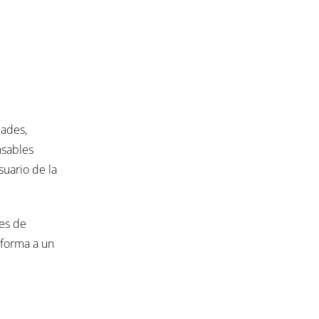
dades,
nsables
suario de la
les de
 forma a un