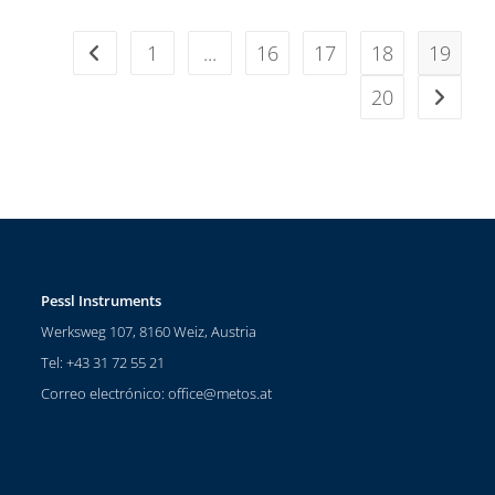
1
...
16
17
18
19
20
Pessl Instruments
Werksweg 107, 8160 Weiz, Austria
Tel: +43 31 72 55 21
Correo electrónico:
office@metos.at