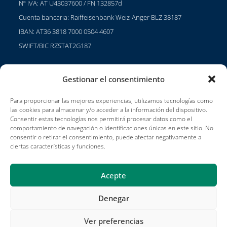
Nº IVA: AT U43037600 / FN 132857d
Cuenta bancaria: Raiffeisenbank Weiz-Anger BLZ 38187
IBAN: AT36 3818 7000 0504 4607
SWIFT/BIC RZSTAT2G187
Gestionar el consentimiento
Proyectos
Para proporcionar las mejores experiencias, utilizamos tecnologías como
Carreras profesionales
las cookies para almacenar y/o acceder a la información del dispositivo.
Consentir estas tecnologías nos permitirá procesar datos como el
Condiciones de uso
comportamiento de navegación o identificaciones únicas en este sitio. No
consentir o retirar el consentimiento, puede afectar negativamente a
Impressum
ciertas características y funciones.
Acepte
Denegar
Proyectos
Póngase en contacto con
Publicaciones
Términos y condiciones
Impressum
Socios de Jadeberg
Ver preferencias