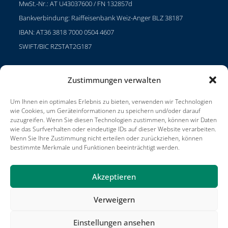
MwSt.-Nr.: AT U43037600 / FN 132857d
Bankverbindung: Raiffeisenbank Weiz-Anger BLZ 38187
IBAN: AT36 3818 7000 0504 4607
SWIFT/BIC RZSTAT2G187
Zustimmungen verwalten
Projekte
Um Ihnen ein optimales Erlebnis zu bieten, verwenden wir Technologien
Karriere
wie Cookies, um Geräteinformationen zu speichern und/oder darauf
zuzugreifen. Wenn Sie diesen Technologien zustimmen, können wir Daten
Nutzungsbedingungen
wie das Surfverhalten oder eindeutige IDs auf dieser Website verarbeiten.
Wenn Sie Ihre Zustimmung nicht erteilen oder zurückziehen, können
Impressum
bestimmte Merkmale und Funktionen beeinträchtigt werden.
Akzeptieren
Verweigern
Projekte
Kontakt
Veröffentlichungen
Bedingungen und Konditionen
Impressum
Jadeberg-Partner
Einstellungen ansehen