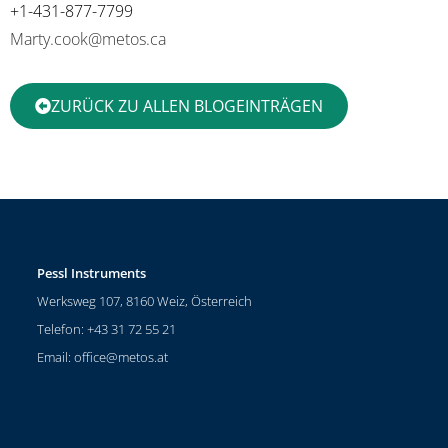
+1-431-877-7799
Marty.cook@metos.ca
ZURÜCK ZU ALLEN BLOGEINTRÄGEN
Pessl Instruments
Werksweg 107, 8160 Weiz, Österreich
Telefon: +43 31 72 55 21
Email:
office@metos.at