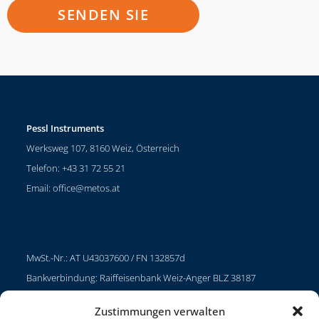
Pessl Instruments
Werksweg 107, 8160 Weiz, Österreich
Telefon: +43 31 72 55 21
Email:
office@metos.at
MwSt.-Nr.: AT U43037600 / FN 132857d
Bankverbindung: Raiffeisenbank Weiz-Anger BLZ 38187
IBAN: AT36 3818 7000 0504 4607
Zustimmungen verwalten
SWIFT/BIC RZSTAT2G187