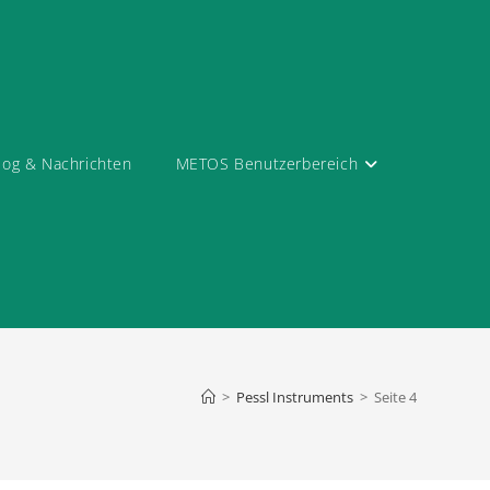
log & Nachrichten
METOS Benutzerbereich
>
Pessl Instruments
>
Seite 4