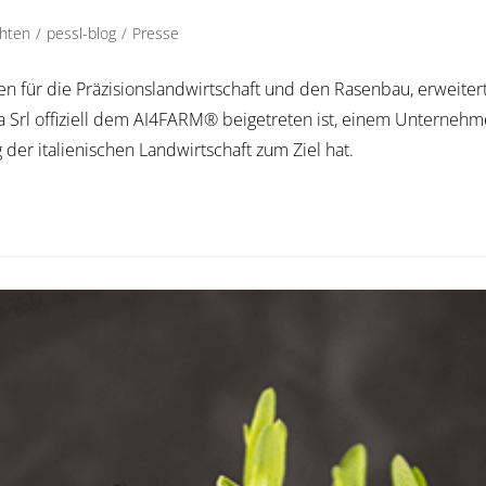
chten
/
pessl-blog
/
Presse
en für die Präzisionslandwirtschaft und den Rasenbau, erweite
a Srl offiziell dem AI4FARM® beigetreten ist, einem Unternehme
der italienischen Landwirtschaft zum Ziel hat.