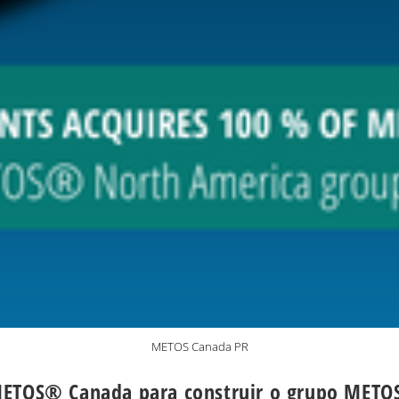
METOS Canada PR
 METOS® Canada para construir o grupo MET