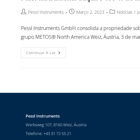
Pessl Instruments
Março 2, 2023
Notícias
/
p
Pessl Instruments GmbH consolida a propriedade so
grupo METOS® North America Weiz, Áustria, 3 de març
Continuar A Ler
Pessl Instruments
Werksweg 107, 8160 Weiz, Áustria
Telefone: +43 31 72 55 21