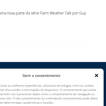
uma nova parte da série Farm Weather Talk por Guy
Gerir o consentimento
rojectos
cionar as melhores experiências, utilizamos tecnologias como os cookies
arreiras
nar e/ou aceder a informações do dispositivo. O consentimento para estas
ermos de utilização
 permitir-nos-á processar dados como o comportamento de navegação ou
este sítio. O não consentimento ou a retirada do consentimento pode afetar
mpressum
te determinadas caraterísticas e funções.