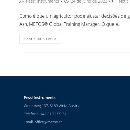
Pessl Instruments
24 de julho de 2023
Notíci
Como é que um agricultor pode ajustar decisões de g
Ash, METOS® Global Training Manager. O que é...
Continuar A Ler
Pessl Instruments
Werksweg 107, 8160 Weiz, Áustria
Telefone: +43 31 72 55 21
Email:
office@metos.at