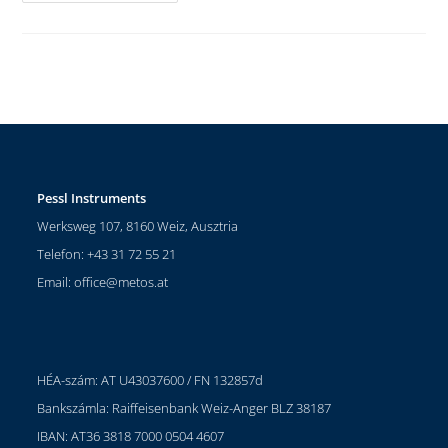
Pessl Instruments
Werksweg 107, 8160 Weiz, Ausztria
Telefon: +43 31 72 55 21
Email:
office@metos.at
HÉA-szám: AT U43037600 / FN 132857d
Bankszámla: Raiffeisenbank Weiz-Anger BLZ 38187
IBAN: AT36 3818 7000 0504 4607