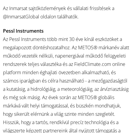
Az Inmarsat sajtóközlemények és vállalati frissítések a
@InmarsatGlobal oldalon találhatók.
Pessl Instruments
Az Pessl Instruments több mint 30 éve kínál eszközöket a
megalapozott döntéshozatalhoz. Az METOS® márkanév alatt
működő vezeték nélküli, napenergiával működő felügyeleti
rendszerek teljes választéka és az FieldClimate.com online
platform minden éghajlati övezetben alkalmazható, és
számos iparágban és célra használható - a mezőgazdaságtól
a kutatásig, a hidrológiáig, a meteorológiáig, az árvízriasztásig
és még sok másig. Az évek során az METOS® globális
márkává vált helyi támogatással, és büszkén mondhatjuk,
hogy sikerült elérnünk a világ szinte minden szegletét.
Hisszük, hogy a tartós, rendkívül precíz technológia és a
világszerte képzett partnereink által nyújtott támogatás a