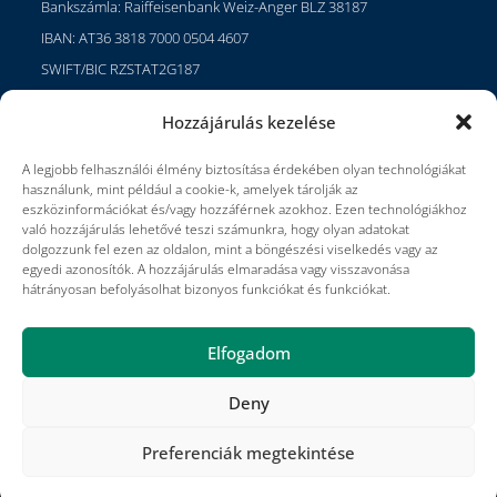
Bankszámla: Raiffeisenbank Weiz-Anger BLZ 38187
IBAN: AT36 3818 7000 0504 4607
SWIFT/BIC RZSTAT2G187
Hozzájárulás kezelése
A legjobb felhasználói élmény biztosítása érdekében olyan technológiákat
Projektek
használunk, mint például a cookie-k, amelyek tárolják az
Karrier
eszközinformációkat és/vagy hozzáférnek azokhoz. Ezen technológiákhoz
való hozzájárulás lehetővé teszi számunkra, hogy olyan adatokat
Felhasználási feltételek
dolgozzunk fel ezen az oldalon, mint a böngészési viselkedés vagy az
egyedi azonosítók. A hozzájárulás elmaradása vagy visszavonása
Impresszum
hátrányosan befolyásolhat bizonyos funkciókat és funkciókat.
Elfogadom
Deny
Projektek
Kapcsolat
Kiadványok
Feltételek és kikötések
Impresszum
Jadeberg partnerek
Preferenciák megtekintése
Szerzői jog © 2025 METOS® by Pessl Instruments