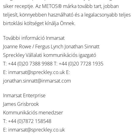
siker receptje. Az METOS® márka tovább tart, jobban
teljesít, könnyebben használható és a legalacsonyabb teljes
birtoklási költséget kínálja Önnek.
További információ Inmarsat
Joanne Rowe / Fergus Lynch Jonathan Sinnatt
Spreckley Vállalati kommunikációs igazgató
T: +44 (0)20 7388 9988 T: +44 (0)20 7728 1935
E:
inmarsat@spreckley.co.uk
E:
jonathan.sinnatt@inmarsat.com
Inmarsat Enterprise
James Grisbrook
Kommunikációs menedzser
T: +44 (0)7872 158548
E:
inmarsat@spreckley.co.uk