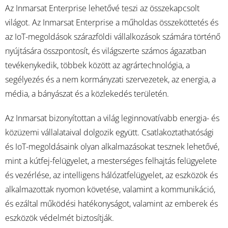
Az Inmarsat Enterprise lehetővé teszi az összekapcsolt
világot. Az Inmarsat Enterprise a műholdas összeköttetés és
az IoT-megoldások szárazföldi vállalkozások számára történő
nyújtására összpontosít, és világszerte számos ágazatban
tevékenykedik, többek között az agrártechnológia, a
segélyezés és a nem kormányzati szervezetek, az energia, a
média, a bányászat és a közlekedés területén.
Az Inmarsat bizonyítottan a világ leginnovatívabb energia- és
közüzemi vállalataival dolgozik együtt. Csatlakoztathatósági
és IoT-megoldásaink olyan alkalmazásokat tesznek lehetővé,
mint a kútfej-felügyelet, a mesterséges felhajtás felügyelete
és vezérlése, az intelligens hálózatfelügyelet, az eszközök és
alkalmazottak nyomon követése, valamint a kommunikáció,
és ezáltal működési hatékonyságot, valamint az emberek és
eszközök védelmét biztosítják.