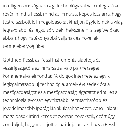
intelligens mezőgazdasági technológiával való integrálása
révén mind a Pessl, mind az Inmarsat képes lesz arra, hogy
testre szabott IoT-megoldásokat kínáljon ügyfeleinek a világ
legtávolabbi és legkülső vidéki helyszínein is, segítve őket
abban, hogy hatékonyabbá váljanak és növeljék
termelékenységüket.
Gottfried Pessl, az Pessl Instruments alapítója és
vezérigazgatója az Inmarsattal való partnerséget
kommentálva elmondta: "A dolgok internete az egyik
legizgalmasabb új technológia, amely évtizedek óta a
mezőgazdaságot és a mezőgazdasági ágazatot érinti, és a
technológia gyorsan egy tisztább, fenntarthatóbb és
jövedelmezőbb iparág kialakulásához vezet. Az IoT-alapú
megoldások iránti kereslet gyorsan növekszik, ezért úgy
gondoljuk, hogy most jött el az ideje annak, hogy a Pessl