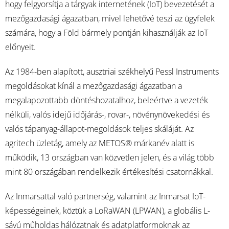
hogy felgyorsítja a tárgyak internetének (IoT) bevezetését a
mezőgazdasági ágazatban, mivel lehetővé teszi az ügyfelek
számára, hogy a Föld bármely pontján kihasználják az IoT
előnyeit.
Az 1984-ben alapított, ausztriai székhelyű Pessl Instruments
megoldásokat kínál a mezőgazdasági ágazatban a
megalapozottabb döntéshozatalhoz, beleértve a vezeték
nélküli, valós idejű időjárás-, rovar-, növénynövekedési és
valós tápanyag-állapot-megoldások teljes skáláját. Az
agritech üzletág, amely az METOS® márkanév alatt is
működik, 13 országban van közvetlen jelen, és a világ több
mint 80 országában rendelkezik értékesítési csatornákkal.
Az Inmarsattal való partnerség, valamint az Inmarsat IoT-
képességeinek, köztük a LoRaWAN (LPWAN), a globális L-
sávú műholdas hálózatnak és adatplatformoknak az