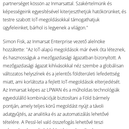
partnerséget kössön az Inmarsattal. Szakértelmünk és
képességeink egyesítésével kiterjeszthetjük hatókörünket, és
testre szabott IoT-megoldásokkal támogathatjuk
ügyfeleinket, bárhol is legyenek a világon."
Simon Fisk, az Inmarsat Enterprise vezető alelnöke
hozzátette: "Az IoT-alapú megoldások már évek óta léteznek,
és hasznosságuk a mezőgazdasági ágazatban bizonyított. A
mezőgazdasági ágazat kihívásokkal néz szembe a globálisan
változatos helyszínek és a jelentős földterületi lefedettség
miatt, ami korlátozta a fejlett IoT-megoldások elterjedését.
Az Inmarsat képes az LPWAN és a műholdas technológiák
egyedülálló kombinációját biztosítani a Föld bármely
pontján, amely teljes körű megoldást nyújt a távoli
adatgyűjtés, az analitika és az automatizálás lehetővé
tételére. A Pessl-lel való összefogás lehetővé teszi