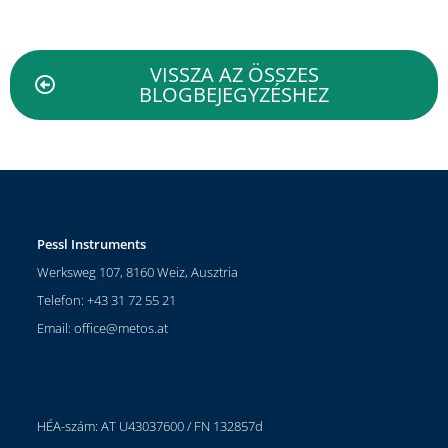
VISSZA AZ ÖSSZES
BLOGBEJEGYZÉSHEZ
Pessl Instruments
Werksweg 107, 8160 Weiz, Ausztria
Telefon: +43 31 72 55 21
Email:
office@metos.at
HÉA-szám: AT U43037600 / FN 132857d