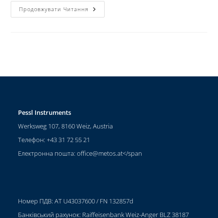
Продовжувати Читання
Pessl Instruments
Werksweg 107, 8160 Weiz, Austria
Телефон: +43 31 72 55 21
Електронна пошта:
office@metos.at
</span
Номер ПДВ: AT U43037600 / FN 132857d
Банківський рахунок: Raiffeisenbank Weiz-Anger BLZ 38187